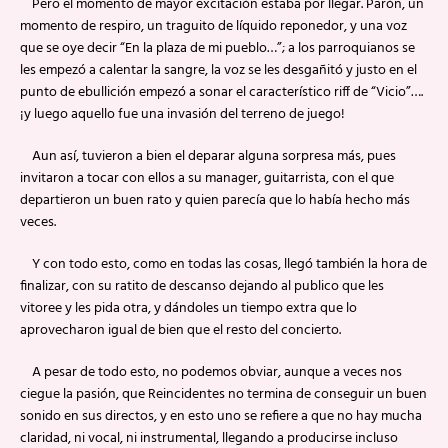
Pero el momento de mayor excitación estaba por llegar. Parón, un
momento de respiro, un traguito de líquido reponedor, y una voz
que se oye decir “En la plaza de mi pueblo…”; a los parroquianos se
les empezó a calentar la sangre, la voz se les desgañitó y justo en el
punto de ebullición empezó a sonar el característico riff de “Vicio”….
¡y luego aquello fue una invasión del terreno de juego!
Aun así, tuvieron a bien el deparar alguna sorpresa más, pues
invitaron a tocar con ellos a su manager, guitarrista, con el que
departieron un buen rato y quien parecía que lo había hecho más
veces.
Y con todo esto, como en todas las cosas, llegó también la hora de
finalizar, con su ratito de descanso dejando al publico que les
vitoree y les pida otra, y dándoles un tiempo extra que lo
aprovecharon igual de bien que el resto del concierto.
A pesar de todo esto, no podemos obviar, aunque a veces nos
ciegue la pasión, que Reincidentes no termina de conseguir un buen
sonido en sus directos, y en esto uno se refiere a que no hay mucha
claridad, ni vocal, ni instrumental, llegando a producirse incluso