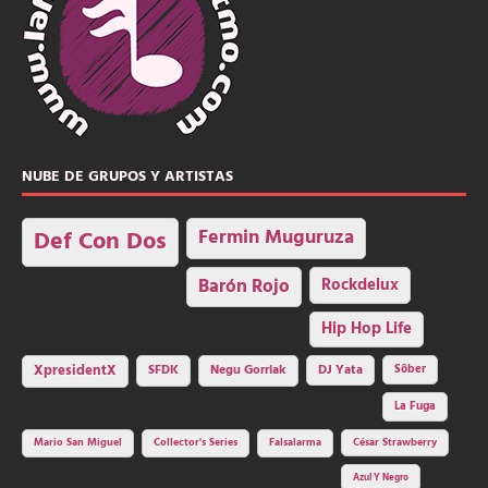
NUBE DE GRUPOS Y ARTISTAS
Fermin Muguruza
Def Con Dos
Barón Rojo
Rockdelux
Hip Hop Life
SFDK
Negu Gorriak
XpresidentX
DJ Yata
Sôber
La Fuga
Mario San Miguel
Collector's Series
Falsalarma
César Strawberry
Azul Y Negro