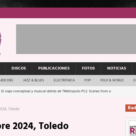
DISCOS
PUBLICACIONES
FOTOS
NOTICIAS
ARDCORE
JAZZ & BLUES
ELECTRÓNICA
POP
FOLK & WORLD
O
 El viaje conceptual y musical detrás de “Metropolis Pt.2: Scenes from a
Rad
2024, Toledo
: El rock urbano sigue en buenas manos
ENTREVISTAS
re 2024, Toledo
os que van a escucharte te saludan
ENTREVISTAS
Música y arte que forjaron un mito
REPORTAJES