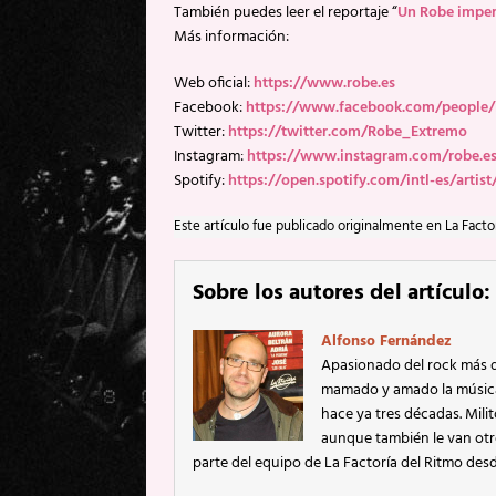
También puedes leer el reportaje “
Un Robe imper
Más información:
Web oficial:
https://www.robe.es
Facebook:
https://www.facebook.com/people
Twitter:
https://twitter.com/Robe_Extremo
Instagram:
https://www.instagram.com/robe.e
Spotify:
https://open.spotify.com/intl-es/ar
Este artículo fue publicado originalmente en La Facto
Sobre los autores del artículo:
Alfonso Fernández
Apasionado del rock más d
mamado y amado la música d
hace ya tres décadas. Mili
aunque también le van otros
parte del equipo de La Factoría del Ritmo desd