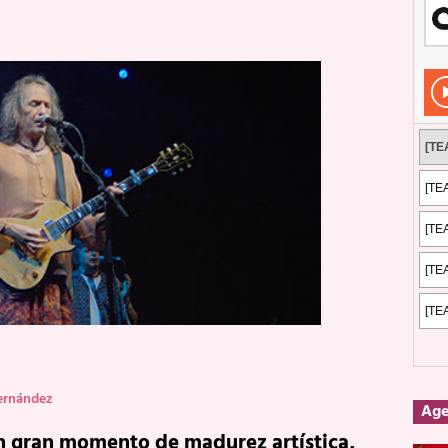
Rockeros certificados
ENTREVISTAS
dis: 2 de mayo de 2026 en Fuengirola
FOTOS
dis: Su ‘aullido’ retumbó ferozmente en Fuengirola.
REPORTAJES
s: La historia de Nintendo Vol. 2
PUBLICACIONES
Fernández
Ag
n gran momento de madurez artística,