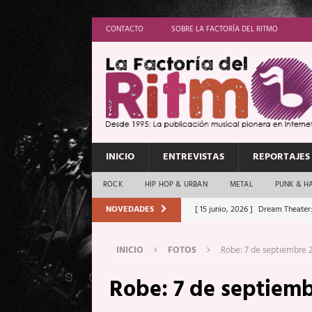
CONTACTO
SOBRE LA FACTORÍA DEL RITMO
INICIO
ENTREVISTAS
REPORTAJES
ROCK
HIP HOP & URBAN
METAL
PUNK & H
NOVEDADES
[ 15 junio, 2026 ]
Dream Theater:
Memory”
REPORTAJES
INICIO
FOTOS
Robe: 7 de septiembre 
[ 11 junio, 2026 ]
Vamos Con Todo
Robe: 7 de septiemb
[ 1 junio, 2026 ]
Ave Exsilyum, l
[ 24 mayo, 2026 ]
Iron Maiden: 