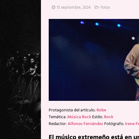
[ 20 mayo, 2026 ]
XpresidentX: 
15 septiembre, 2024
Fotos
[ 17 mayo, 2026 ]
Fito & Fitipal
[ 17 mayo, 2026 ]
Fito & Fitipal
[ 5 agosto, 2026 ]
Florent Gorge
Protagonista del artículo:
Robe
Temática:
Música Rock
Estilo:
Rock
Redactor:
Alfonso Fernández
Fotógrafo:
Irene 
El músico extremeño está en u