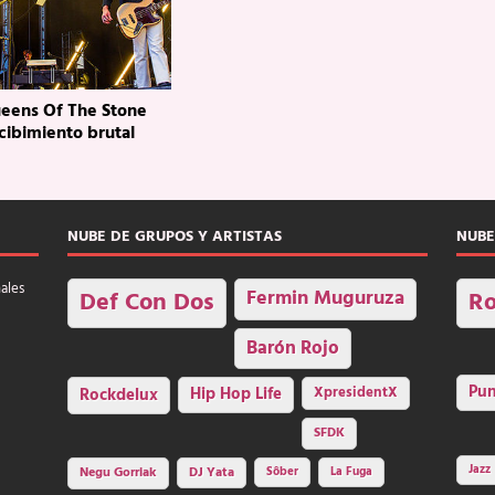
ueens Of The Stone
cibimiento brutal
NUBE DE GRUPOS Y ARTISTAS
NUBE
nales
Fermin Muguruza
Def Con Dos
Ro
Barón Rojo
Pu
Rockdelux
Hip Hop Life
XpresidentX
SFDK
Jazz
Negu Gorriak
DJ Yata
Sôber
La Fuga