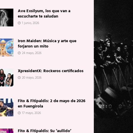
Ave Exsilyum, los que van a
escucharte te saludan
1 junio, 2026
Iron Maiden: Música y arte que
forjaron un mito
24 mayo, 2026
XpresidentX: Rockeros certificados
20 mayo, 2026
Fito & Fitipaldis: 2 de mayo de 2026
en Fuengirola
17 mayo, 2026
Fito & Fitipaldis: Su ‘aullido’