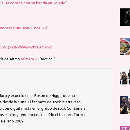
ial se corona con su banda en Toledo
“.
/Robees/100045050195869/
s
tist/3WQRkINylwwkw1Ya07ToRK
ría del Ritmo
Número 26
(sección: ).
uro y experto en el Bosón de Higgs, que ha
esde la cuna. El flechazo del rock le atravesó
tó como guitarrista en el grupo de rock Containers,
 estilos y tendencias, incluído el folklore. Forma
e el año 2009.