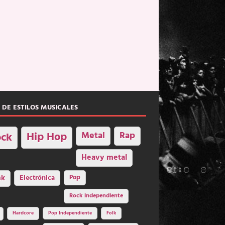
 DE ESTILOS MUSICALES
Hip Hop
Metal
Rap
ck
Heavy metal
nk
Electrónica
Pop
Rock independiente
Hardcore
Pop Independiente
Folk