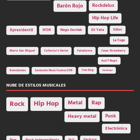
Barón Rojo
Rockdelux
Hip Hop Life
SFDK
Negu Gorriak
XpresidentX
DJ Yata
Sôber
La Fuga
Mario San Miguel
Collector's Series
Falsalarma
César Strawberry
Azul Y Negro
Tote King
Reincidentes
Santander Music Festival 2019
Saratoga
NUBE DE ESTILOS MUSICALES
Hip Hop
Metal
Rap
Rock
Heavy metal
Punk
Electrónica
Jazz
Hardcore