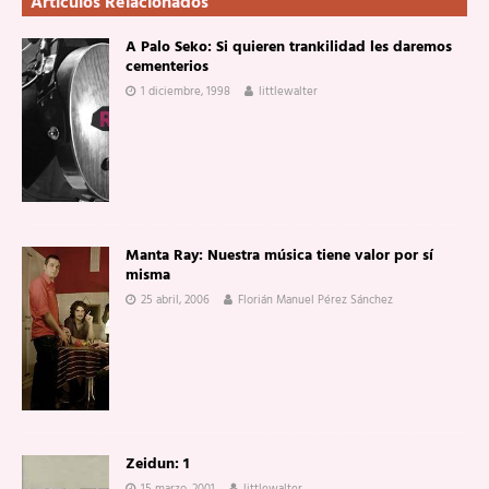
Artículos Relacionados
A Palo Seko: Si quieren trankilidad les daremos
cementerios
1 diciembre, 1998
littlewalter
Manta Ray: Nuestra música tiene valor por sí
misma
25 abril, 2006
Florián Manuel Pérez Sánchez
Zeidun: 1