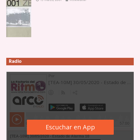
15 marzo, 2001
littlewalter
Radio