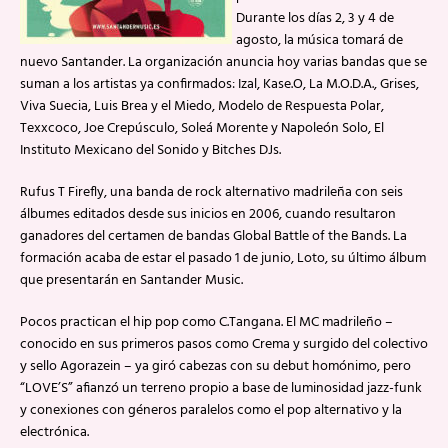
Durante los días 2, 3 y 4 de
agosto, la música tomará de
nuevo Santander. La organización anuncia hoy varias bandas que se
suman a los artistas ya confirmados: Izal, Kase.O, La M.O.D.A., Grises,
Viva Suecia, Luis Brea y el Miedo, Modelo de Respuesta Polar,
Texxcoco, Joe Crepúsculo, Soleá Morente y Napoleón Solo, El
Instituto Mexicano del Sonido y Bitches DJs.
Rufus T Firefly, una banda de rock alternativo madrileña con seis
álbumes editados desde sus inicios en 2006, cuando resultaron
ganadores del certamen de bandas Global Battle of the Bands. La
formación acaba de estar el pasado 1 de junio, Loto, su último álbum
que presentarán en Santander Music.
Pocos practican el hip pop como C.Tangana. El MC madrileño –
conocido en sus primeros pasos como Crema y surgido del colectivo
y sello Agorazein – ya giró cabezas con su debut homónimo, pero
“LOVE’S” afianzó un terreno propio a base de luminosidad jazz-funk
y conexiones con géneros paralelos como el pop alternativo y la
electrónica.