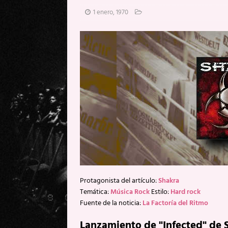
[ 20 mayo, 2026 ]
XpresidentX: 
1 enero, 1970
[ 17 mayo, 2026 ]
Fito & Fitipal
[ 17 mayo, 2026 ]
Fito & Fitipal
[ 5 agosto, 2026 ]
Florent Gorge
Protagonista del artículo:
Shakra
Temática:
Música Rock
Estilo:
Hard rock
Fuente de la noticia:
La Factoría del Ritmo
Lanzamiento de "Infected" de 