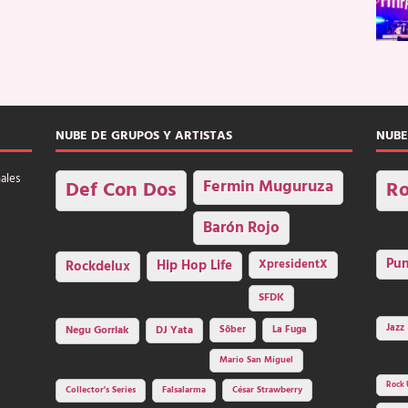
NUBE DE GRUPOS Y ARTISTAS
NUBE
nales
Fermin Muguruza
Def Con Dos
Ro
Barón Rojo
Pu
Rockdelux
Hip Hop Life
XpresidentX
SFDK
Jazz
Negu Gorriak
DJ Yata
Sôber
La Fuga
Mario San Miguel
Rock 
Collector's Series
Falsalarma
César Strawberry