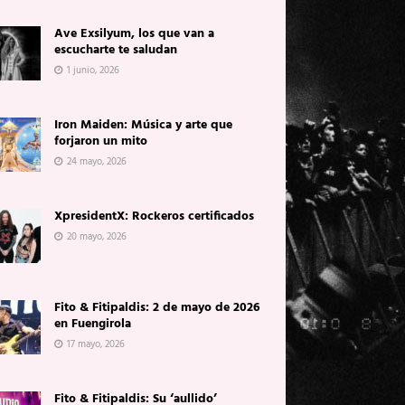
Ave Exsilyum, los que van a
escucharte te saludan
1 junio, 2026
Iron Maiden: Música y arte que
forjaron un mito
24 mayo, 2026
XpresidentX: Rockeros certificados
20 mayo, 2026
Fito & Fitipaldis: 2 de mayo de 2026
en Fuengirola
17 mayo, 2026
Fito & Fitipaldis: Su ‘aullido’