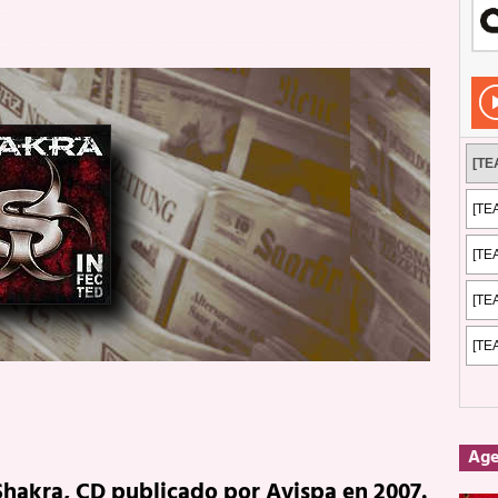
Rockeros certificados
ENTREVISTAS
dis: 2 de mayo de 2026 en Fuengirola
FOTOS
dis: Su ‘aullido’ retumbó ferozmente en Fuengirola.
REPORTAJES
s: La historia de Nintendo Vol. 2
PUBLICACIONES
Ag
Shakra, CD publicado por Avispa en 2007.