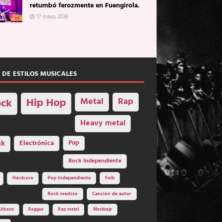
retumbó ferozmente en Fuengirola.
17 mayo, 2026
 DE ESTILOS MUSICALES
Hip Hop
Metal
Rap
ck
Heavy metal
nk
Electrónica
Pop
Rock independiente
Hardcore
Pop Independiente
Folk
Rock mestizo
Canción de autor
Urbano
Reggae
Rap metal
Mestizaje