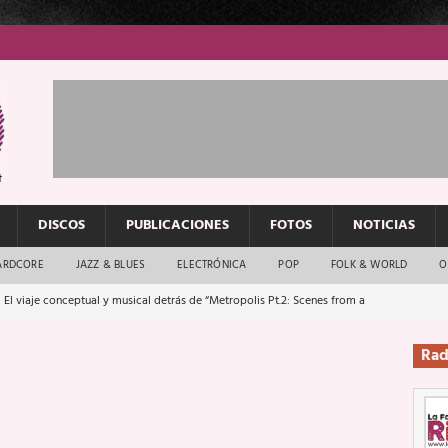
DISCOS
PUBLICACIONES
FOTOS
NOTICIAS
ARDCORE
JAZZ & BLUES
ELECTRÓNICA
POP
FOLK & WORLD
O
 El viaje conceptual y musical detrás de “Metropolis Pt.2: Scenes from a
Rad
: El rock urbano sigue en buenas manos
ENTREVISTAS
os que van a escucharte te saludan
ENTREVISTAS
Música y arte que forjaron un mito
REPORTAJES