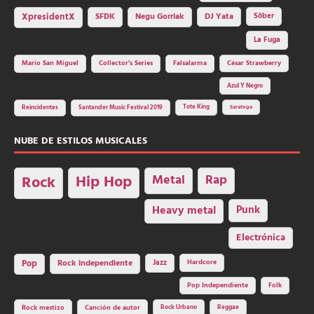
SFDK
Negu Gorriak
XpresidentX
DJ Yata
Sôber
La Fuga
Mario San Miguel
Collector's Series
Falsalarma
César Strawberry
Azul Y Negro
Tote King
Reincidentes
Santander Music Festival 2019
Saratoga
NUBE DE ESTILOS MUSICALES
Hip Hop
Metal
Rap
Rock
Heavy metal
Punk
Electrónica
Rock independiente
Jazz
Hardcore
Pop
Pop Independiente
Folk
Rock Urbano
Reggae
Rock mestizo
Canción de autor