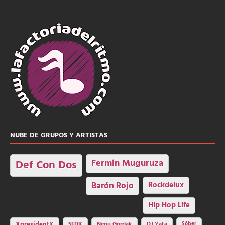
NUBE DE GRUPOS Y ARTISTAS
Fermin Muguruza
Def Con Dos
Barón Rojo
Rockdelux
Hip Hop Life
SFDK
Negu Gorriak
XpresidentX
DJ Yata
Sôber