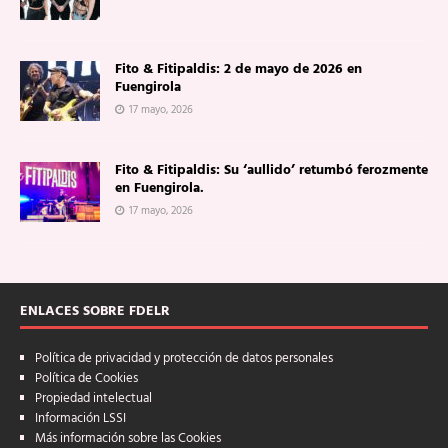
Fito & Fitipaldis: 2 de mayo de 2026 en
Fuengirola
17 mayo, 2026
Fito & Fitipaldis: Su ‘aullido’ retumbó ferozmente
en Fuengirola.
17 mayo, 2026
ENLACES SOBRE FDELR
Política de privacidad y protección de datos personales
Política de Cookies
Propiedad intelectual
Información LSSI
Más información sobre las Cookies