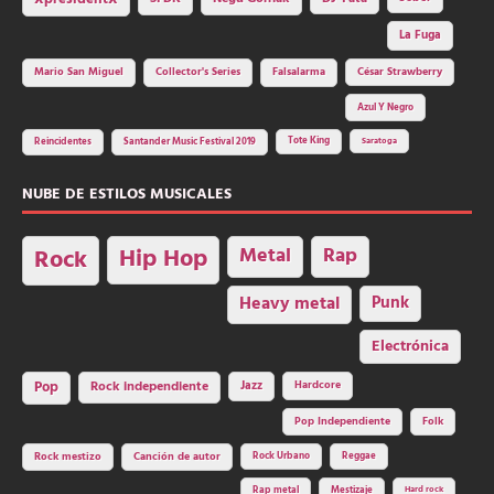
La Fuga
Mario San Miguel
Collector's Series
Falsalarma
César Strawberry
Azul Y Negro
Tote King
Reincidentes
Santander Music Festival 2019
Saratoga
NUBE DE ESTILOS MUSICALES
Hip Hop
Metal
Rap
Rock
Heavy metal
Punk
Electrónica
Rock independiente
Jazz
Hardcore
Pop
Pop Independiente
Folk
Rock Urbano
Reggae
Rock mestizo
Canción de autor
Rap metal
Mestizaje
Hard rock