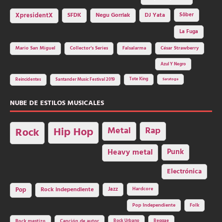
SFDK
Negu Gorriak
XpresidentX
DJ Yata
Sôber
La Fuga
Mario San Miguel
Collector's Series
Falsalarma
César Strawberry
Azul Y Negro
Tote King
Reincidentes
Santander Music Festival 2019
Saratoga
NUBE DE ESTILOS MUSICALES
Hip Hop
Metal
Rap
Rock
Heavy metal
Punk
Electrónica
Rock independiente
Jazz
Hardcore
Pop
Pop Independiente
Folk
Rock Urbano
Reggae
Rock mestizo
Canción de autor