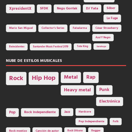
SFDK
Negu Gorriak
XpresidentX
DJ Yata
Sôber
La Fuga
Mario San Miguel
Collector's Series
Falsalarma
César Strawberry
Azul Y Negro
Tote King
Reincidentes
Santander Music Festival 2019
Saratoga
NUBE DE ESTILOS MUSICALES
Hip Hop
Metal
Rap
Rock
Heavy metal
Punk
Electrónica
Rock independiente
Jazz
Hardcore
Pop
Pop Independiente
Folk
Rock Urbano
Reggae
Rock mestizo
Canción de autor