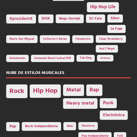
Hip Hop Life
SFDK
Negu Gorriak
XpresidentX
DJ Yata
Sôber
La Fuga
Mario San Miguel
Collector's Series
Falsalarma
César Strawberry
Azul Y Negro
Tote King
Reincidentes
Santander Music Festival 2019
Saratoga
NUBE DE ESTILOS MUSICALES
Hip Hop
Metal
Rap
Rock
Heavy metal
Punk
Electrónica
Rock independiente
Jazz
Hardcore
Pop
Pop Independiente
Folk