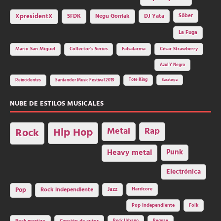
SFDK
Negu Gorriak
XpresidentX
DJ Yata
Sôber
La Fuga
Mario San Miguel
Collector's Series
Falsalarma
César Strawberry
Azul Y Negro
Tote King
Reincidentes
Santander Music Festival 2019
Saratoga
NUBE DE ESTILOS MUSICALES
Hip Hop
Metal
Rap
Rock
Heavy metal
Punk
Electrónica
Rock independiente
Jazz
Hardcore
Pop
Pop Independiente
Folk
Rock Urbano
Reggae