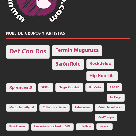
NUBE DE GRUPOS Y ARTISTAS
Fermin Muguruza
Def Con Dos
Barón Rojo
Rockdelux
Hip Hop Life
SFDK
Negu Gorriak
XpresidentX
DJ Yata
Sôber
La Fuga
Mario San Miguel
Collector's Series
Falsalarma
César Strawberry
Azul Y Negro
Tote King
Reincidentes
Santander Music Festival 2019
Saratoga