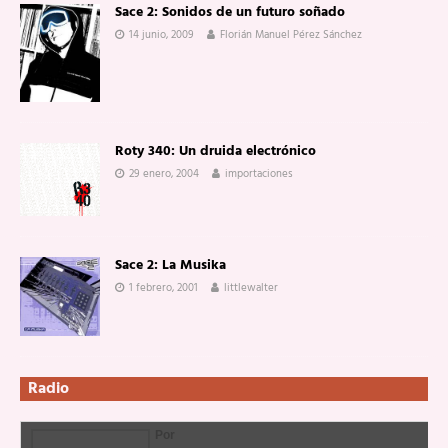
Sace 2: Sonidos de un futuro soñado
14 junio, 2009
Florián Manuel Pérez Sánchez
Roty 340: Un druida electrónico
29 enero, 2004
importaciones
Sace 2: La Musika
1 febrero, 2001
littlewalter
Radio