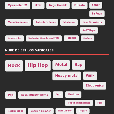
SFDK
Negu Gorriak
XpresidentX
DJ Yata
Sôber
La Fuga
Mario San Miguel
Collector's Series
Falsalarma
César Strawberry
Azul Y Negro
Tote King
Reincidentes
Santander Music Festival 2019
Saratoga
NUBE DE ESTILOS MUSICALES
Hip Hop
Metal
Rap
Rock
Heavy metal
Punk
Electrónica
Rock independiente
Jazz
Hardcore
Pop
Pop Independiente
Folk
Rock Urbano
Reggae
Rock mestizo
Canción de autor