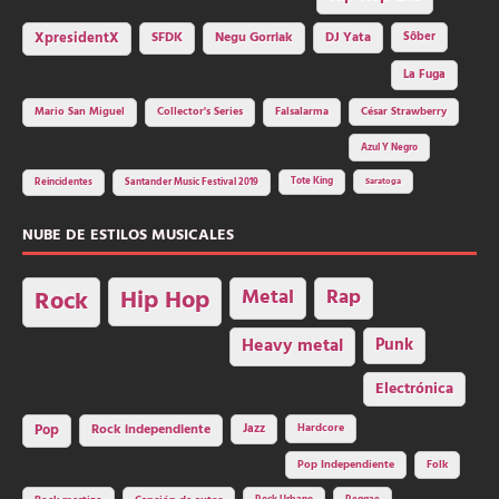
SFDK
Negu Gorriak
XpresidentX
DJ Yata
Sôber
La Fuga
Mario San Miguel
Collector's Series
Falsalarma
César Strawberry
Azul Y Negro
Tote King
Reincidentes
Santander Music Festival 2019
Saratoga
NUBE DE ESTILOS MUSICALES
Hip Hop
Metal
Rap
Rock
Heavy metal
Punk
Electrónica
Rock independiente
Jazz
Hardcore
Pop
Pop Independiente
Folk