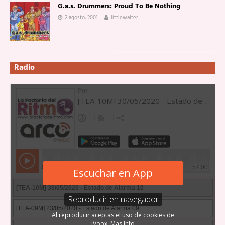
G.a.s. Drummers: Proud To Be Nothing
2 agosto, 2001
littlewalter
Radio