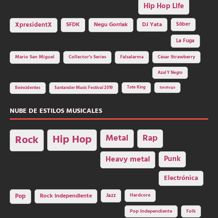
Hip Hop Life
SFDK
Negu Gorriak
XpresidentX
DJ Yata
Sôber
La Fuga
Mario San Miguel
Collector's Series
Falsalarma
César Strawberry
Azul Y Negro
Tote King
Reincidentes
Santander Music Festival 2019
Saratoga
NUBE DE ESTILOS MUSICALES
Hip Hop
Metal
Rap
Rock
Heavy metal
Punk
Electrónica
Rock independiente
Jazz
Hardcore
Pop
Pop Independiente
Folk