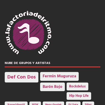
NUBE DE GRUPOS Y ARTISTAS
Fermin Muguruza
Def Con Dos
Barón Rojo
Rockdelux
Hip Hop Life
SFDK
Negu Gorriak
XpresidentX
DJ Yata
Sôber