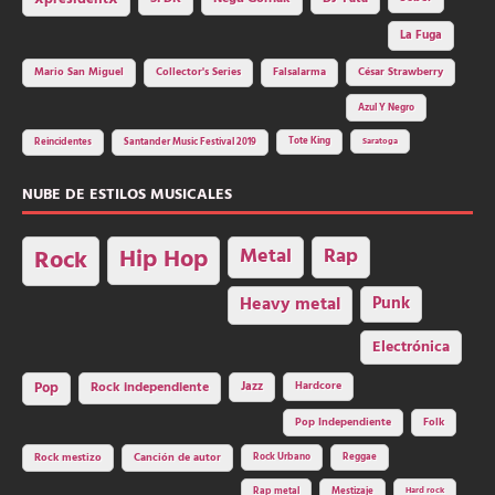
La Fuga
Mario San Miguel
Collector's Series
Falsalarma
César Strawberry
Azul Y Negro
Tote King
Reincidentes
Santander Music Festival 2019
Saratoga
NUBE DE ESTILOS MUSICALES
Hip Hop
Metal
Rap
Rock
Heavy metal
Punk
Electrónica
Rock independiente
Jazz
Hardcore
Pop
Pop Independiente
Folk
Rock Urbano
Reggae
Rock mestizo
Canción de autor
Rap metal
Mestizaje
Hard rock