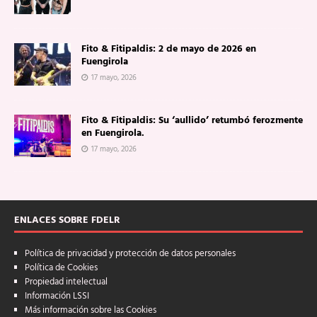
Fito & Fitipaldis: 2 de mayo de 2026 en
Fuengirola
17 mayo, 2026
Fito & Fitipaldis: Su ‘aullido’ retumbó ferozmente
en Fuengirola.
17 mayo, 2026
ENLACES SOBRE FDELR
Política de privacidad y protección de datos personales
Política de Cookies
Propiedad intelectual
Información LSSI
Más información sobre las Cookies