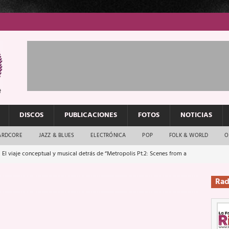
DISCOS
PUBLICACIONES
FOTOS
NOTICIAS
ARDCORE
JAZZ & BLUES
ELECTRÓNICA
POP
FOLK & WORLD
O
 El viaje conceptual y musical detrás de “Metropolis Pt.2: Scenes from a
Rad
: El rock urbano sigue en buenas manos
ENTREVISTAS
os que van a escucharte te saludan
ENTREVISTAS
Música y arte que forjaron un mito
REPORTAJES