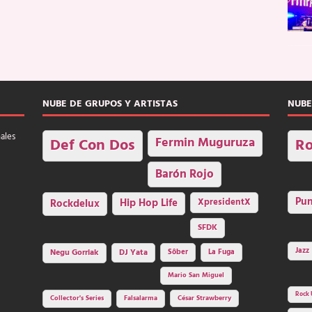
NUBE DE GRUPOS Y ARTISTAS
NUBE
nales
Fermin Muguruza
Def Con Dos
Ro
Barón Rojo
Pu
Rockdelux
Hip Hop Life
XpresidentX
SFDK
Jazz
Negu Gorriak
DJ Yata
Sôber
La Fuga
Mario San Miguel
Rock 
Collector's Series
Falsalarma
César Strawberry