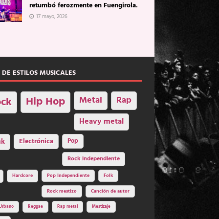
retumbó ferozmente en Fuengirola.
17 mayo, 2026
 DE ESTILOS MUSICALES
Hip Hop
Metal
Rap
ck
Heavy metal
nk
Electrónica
Pop
Rock independiente
Hardcore
Pop Independiente
Folk
Rock mestizo
Canción de autor
Urbano
Reggae
Rap metal
Mestizaje