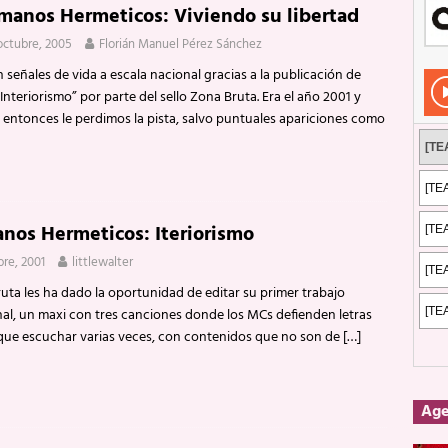
manos Hermeticos: Viviendo su libertad
Rockeros certificados
ENTREVISTAS
octubre, 2005
Florián Manuel Pérez Sánchez
dis: 2 de mayo de 2026 en Fuengirola
FOTOS
 señales de vida a escala nacional gracias a la publicación de
dis: Su ‘aullido’ retumbó ferozmente en Fuengirola.
REPORTAJES
Interiorismo” por parte del sello Zona Bruta. Era el año 2001 y
 entonces le perdimos la pista, salvo puntuales apariciones como
s: La historia de Nintendo Vol. 2
PUBLICACIONES
nos Hermeticos: Iteriorismo
bre, 2001
littlewalter
ta les ha dado la oportunidad de editar su primer trabajo
al, un maxi con tres canciones donde los MCs defienden letras
que escuchar varias veces, con contenidos que no son de
[…]
Ag