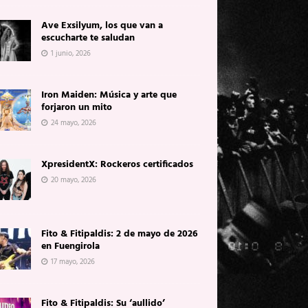
Ave Exsilyum, los que van a
escucharte te saludan
1 junio, 2026
Iron Maiden: Música y arte que
forjaron un mito
24 mayo, 2026
XpresidentX: Rockeros certificados
20 mayo, 2026
Fito & Fitipaldis: 2 de mayo de 2026
en Fuengirola
17 mayo, 2026
Fito & Fitipaldis: Su ‘aullido’