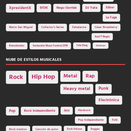
SFDK
Negu Gorriak
XpresidentX
DJ Yata
Sôber
La Fuga
Mario San Miguel
Collector's Series
Falsalarma
César Strawberry
Azul Y Negro
Tote King
Reincidentes
Santander Music Festival 2019
Saratoga
NUBE DE ESTILOS MUSICALES
Hip Hop
Metal
Rap
Rock
Heavy metal
Punk
Electrónica
Rock independiente
Jazz
Hardcore
Pop
Pop Independiente
Folk
Rock Urbano
Reggae
Rock mestizo
Canción de autor