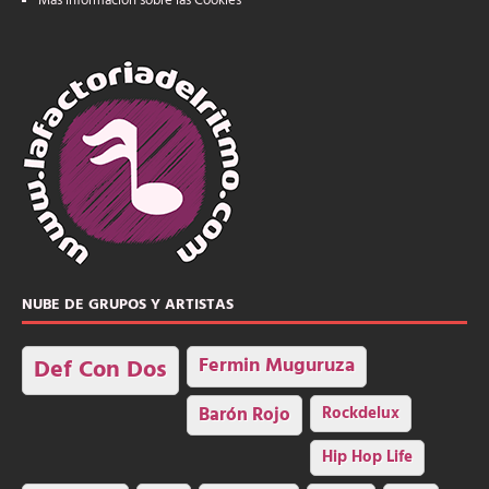
Más información sobre las Cookies
NUBE DE GRUPOS Y ARTISTAS
Fermin Muguruza
Def Con Dos
Barón Rojo
Rockdelux
Hip Hop Life