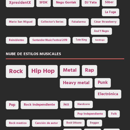
SFDK
Negu Gorriak
XpresidentX
DJ Yata
Sôber
La Fuga
Mario San Miguel
Collector's Series
Falsalarma
César Strawberry
Azul Y Negro
Tote King
Reincidentes
Santander Music Festival 2019
Saratoga
NUBE DE ESTILOS MUSICALES
Hip Hop
Metal
Rap
Rock
Heavy metal
Punk
Electrónica
Rock independiente
Jazz
Hardcore
Pop
Pop Independiente
Folk
Rock Urbano
Reggae
Rock mestizo
Canción de autor