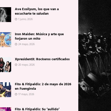
Ave Exsilyum, los que van a
escucharte te saludan
1 junio, 2026
Iron Maiden: Música y arte que
forjaron un mito
24 mayo, 2026
XpresidentX: Rockeros certificados
20 mayo, 2026
Fito & Fitipaldis: 2 de mayo de 2026
en Fuengirola
17 mayo, 2026
Fito & Fitipaldis: Su ‘aullido’