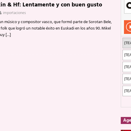
kin & Hf: Lentamente y con buen gusto
Rockeros certificados
ENTREVISTAS
importaciones
dis: 2 de mayo de 2026 en Fuengirola
FOTOS
 un músico y compositor vasco, que formó parte de Sorotan Bele,
dis: Su ‘aullido’ retumbó ferozmente en Fuengirola.
REPORTAJES
folk que logró un notable éxito en Euskadi en los años 90. Mikel
muy
[…]
s: La historia de Nintendo Vol. 2
PUBLICACIONES
Ag