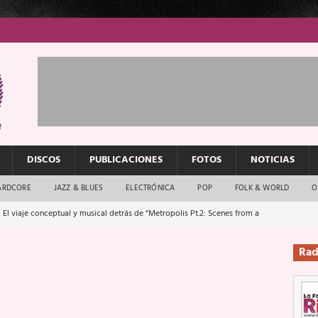
DISCOS
PUBLICACIONES
FOTOS
NOTICIAS
ARDCORE
JAZZ & BLUES
ELECTRÓNICA
POP
FOLK & WORLD
O
 El viaje conceptual y musical detrás de “Metropolis Pt.2: Scenes from a
Rad
: El rock urbano sigue en buenas manos
ENTREVISTAS
os que van a escucharte te saludan
ENTREVISTAS
Música y arte que forjaron un mito
REPORTAJES