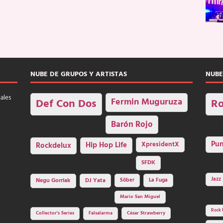
NUBE DE GRUPOS Y ARTISTAS
NUBE
nales
Fermin Muguruza
Def Con Dos
Ro
Barón Rojo
Pu
Rockdelux
Hip Hop Life
XpresidentX
SFDK
Jazz
Negu Gorriak
DJ Yata
Sôber
La Fuga
Mario San Miguel
Rock 
Collector's Series
Falsalarma
César Strawberry