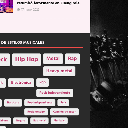
retumbó ferozmente en Fuengirola.
17 mayo, 2026
 DE ESTILOS MUSICALES
Hip Hop
Metal
Rap
ck
Heavy metal
nk
Electrónica
Pop
Rock independiente
Hardcore
Pop Independiente
Folk
Rock mestizo
Canción de autor
Urbano
Reggae
Rap metal
Mestizaje