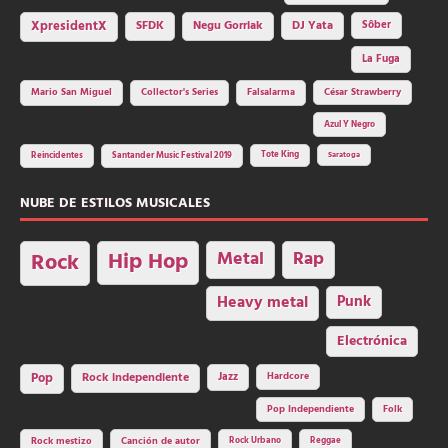
SFDK
Negu Gorriak
XpresidentX
DJ Yata
Sôber
La Fuga
Mario San Miguel
Collector's Series
Falsalarma
César Strawberry
Azul Y Negro
Tote King
Reincidentes
Santander Music Festival 2019
Saratoga
NUBE DE ESTILOS MUSICALES
Hip Hop
Metal
Rap
Rock
Heavy metal
Punk
Electrónica
Rock independiente
Jazz
Hardcore
Pop
Pop Independiente
Folk
Rock Urbano
Reggae
Rock mestizo
Canción de autor