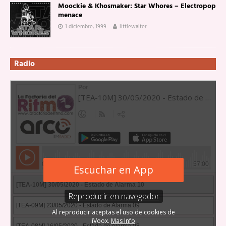
Moockie & Khosmaker: Star Whores – Electropop
menace
1 diciembre, 1999
littlewalter
Radio