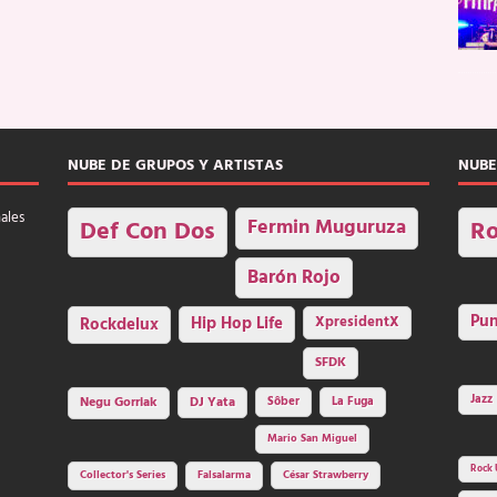
NUBE DE GRUPOS Y ARTISTAS
NUBE
nales
Fermin Muguruza
Def Con Dos
Ro
Barón Rojo
Pu
Rockdelux
Hip Hop Life
XpresidentX
SFDK
Jazz
Negu Gorriak
DJ Yata
Sôber
La Fuga
Mario San Miguel
Rock 
Collector's Series
Falsalarma
César Strawberry