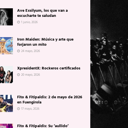
Ave Exsilyum, los que van a
escucharte te saludan
1 junio, 2026
Iron Maiden: Música y arte que
forjaron un mito
24 mayo, 2026
XpresidentX: Rockeros certificados
20 mayo, 2026
Fito & Fitipaldis: 2 de mayo de 2026
en Fuengirola
17 mayo, 2026
Fito & Fitipaldis: Su ‘aullido’