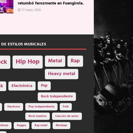
retumbó ferozmente en Fuengirola.
17 mayo, 2026
 DE ESTILOS MUSICALES
Hip Hop
Metal
Rap
ck
Heavy metal
nk
Electrónica
Pop
Rock independiente
Hardcore
Pop Independiente
Folk
Rock mestizo
Canción de autor
Urbano
Reggae
Rap metal
Mestizaje