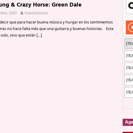
ung & Crazy Horse: Green Dale
Rockeros certificados
ENTREVISTAS
mbre, 2003
importaciones
dis: 2 de mayo de 2026 en Fuengirola
FOTOS
a decir que para hacer buena música y hurgar en los sentimientos
dis: Su ‘aullido’ retumbó ferozmente en Fuengirola.
REPORTAJES
onas no hace falta más que una guitarra y buenas historias. Esta
 solo, sino que están
[…]
s: La historia de Nintendo Vol. 2
PUBLICACIONES
Ag