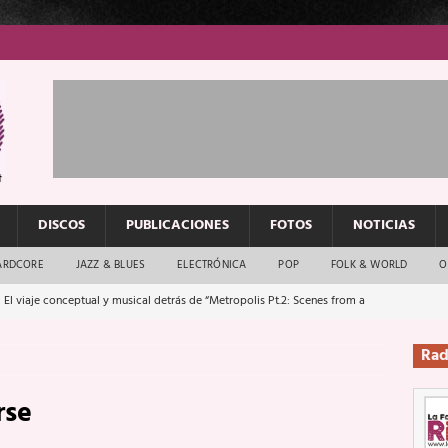
DISCOS
PUBLICACIONES
FOTOS
NOTICIAS
ARDCORE
JAZZ & BLUES
ELECTRÓNICA
POP
FOLK & WORLD
O
 El viaje conceptual y musical detrás de “Metropolis Pt.2: Scenes from a
Rad
: El rock urbano sigue en buenas manos
ENTREVISTAS
rse
os que van a escucharte te saludan
ENTREVISTAS
Música y arte que forjaron un mito
REPORTAJES