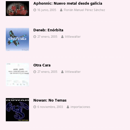
Aphonnic: Nuevo metal desde galicia
16 junio, 2005
Florián Manuel Pérez Sánchez
Deneb: Enórbita
27 enero, 2005
littlewalter
Otra Cara
27 enero, 2005
littlewalter
Nowan: No Temas
6 noviembre, 2003
importaciones