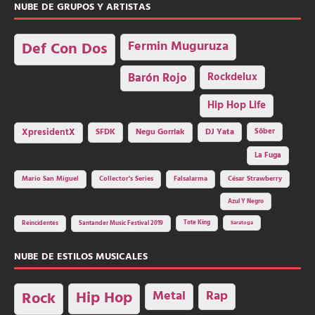
NUBE DE GRUPOS Y ARTISTAS
Fermin Muguruza
Def Con Dos
Barón Rojo
Rockdelux
Hip Hop Life
SFDK
Negu Gorriak
XpresidentX
DJ Yata
Sôber
La Fuga
Mario San Miguel
Collector's Series
Falsalarma
César Strawberry
Azul Y Negro
Tote King
Reincidentes
Santander Music Festival 2019
Saratoga
NUBE DE ESTILOS MUSICALES
Hip Hop
Metal
Rap
Rock