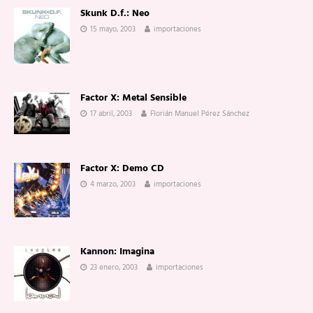
Skunk D.f.: Neo
15 mayo, 2003
importaciones
Factor X: Metal Sensible
17 abril, 2003
Florián Manuel Pérez Sánchez
Factor X: Demo CD
4 marzo, 2003
importaciones
Kannon: Imagina
23 enero, 2003
importaciones