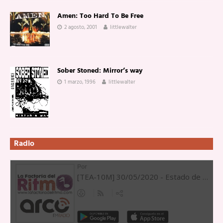
Amen: Too Hard To Be Free
2 agosto, 2001
littlewalter
Sober Stoned: Mirror’s way
1 marzo, 1996
littlewalter
Radio