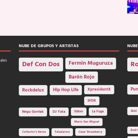
NUBE DE GRUPOS Y ARTISTAS
NUBE
nales
Fermin Muguruza
Def Con Dos
Ro
Barón Rojo
Pu
Rockdelux
Hip Hop Life
XpresidentX
SFDK
Jazz
Negu Gorriak
DJ Yata
Sôber
La Fuga
Mario San Miguel
Rock 
Collector's Series
Falsalarma
César Strawberry