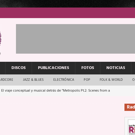
DISCOS
PUBLICACIONES
FOTOS
NOTICIAS
ARDCORE
JAZZ & BLUES
ELECTRÓNICA
POP
FOLK & WORLD
O
 El viaje conceptual y musical detrás de “Metropolis Pt.2: Scenes from a
Rad
: El rock urbano sigue en buenas manos
ENTREVISTAS
os que van a escucharte te saludan
ENTREVISTAS
Música y arte que forjaron un mito
REPORTAJES