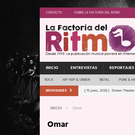
CONTACTO
SOBRE LA FACTORÍA DEL RITMO
INICIO
ENTREVISTAS
REPORTAJES
ROCK
HIP HOP & URBAN
METAL
PUNK & H
NOVEDADES
[ 15 junio, 2026 ]
Dream Theater:
Memory”
REPORTAJES
INICIO
Omar
[ 11 junio, 2026 ]
Vamos Con Todo
Omar
[ 1 junio, 2026 ]
Ave Exsilyum, l
[ 24 mayo, 2026 ]
Iron Maiden: 