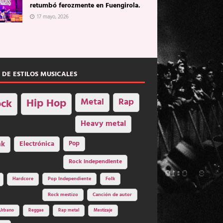
retumbó ferozmente en Fuengirola.
17 mayo, 2026
 DE ESTILOS MUSICALES
Hip Hop
Metal
Rap
ck
Heavy metal
nk
Electrónica
Pop
Rock independiente
Hardcore
Pop Independiente
Folk
Rock mestizo
Canción de autor
Urbano
Reggae
Rap metal
Mestizaje