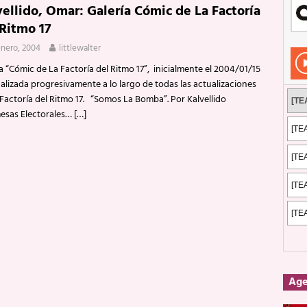
vellido, Omar: Galería Cómic de La Factoría
Rockeros certificados
ENTREVISTAS
 Ritmo 17
dis: 2 de mayo de 2026 en Fuengirola
FOTOS
enero, 2004
littlewalter
dis: Su ‘aullido’ retumbó ferozmente en Fuengirola.
REPORTAJES
a “Cómic de La Factoría del Ritmo 17”, inicialmente el 2004/01/15
alizada progresivamente a lo largo de todas las actualizaciones
s: La historia de Nintendo Vol. 2
PUBLICACIONES
Factoría del Ritmo 17. “Somos La Bomba”. Por Kalvellido
esas Electorales…
[…]
Ag