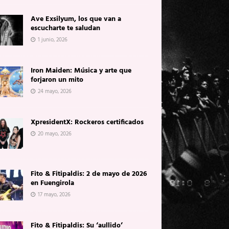
Ave Exsilyum, los que van a
escucharte te saludan
1 junio, 2026
Iron Maiden: Música y arte que
forjaron un mito
24 mayo, 2026
XpresidentX: Rockeros certificados
20 mayo, 2026
Fito & Fitipaldis: 2 de mayo de 2026
en Fuengirola
17 mayo, 2026
Fito & Fitipaldis: Su ‘aullido’