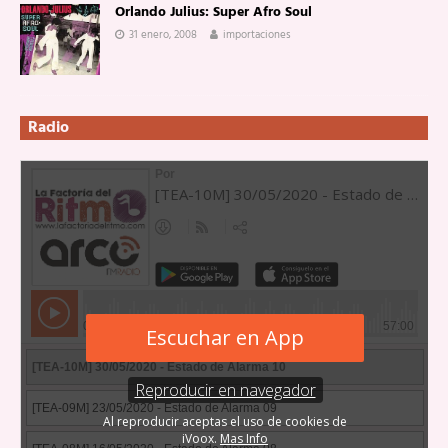
Orlando Julius: Super Afro Soul
31 enero, 2008
importaciones
Radio