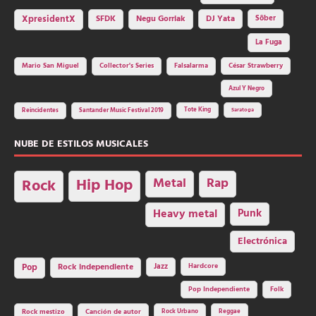
SFDK
Negu Gorriak
XpresidentX
DJ Yata
Sôber
La Fuga
Mario San Miguel
Collector's Series
Falsalarma
César Strawberry
Azul Y Negro
Tote King
Reincidentes
Santander Music Festival 2019
Saratoga
NUBE DE ESTILOS MUSICALES
Hip Hop
Metal
Rap
Rock
Heavy metal
Punk
Electrónica
Rock independiente
Jazz
Hardcore
Pop
Pop Independiente
Folk
Rock Urbano
Reggae
Rock mestizo
Canción de autor