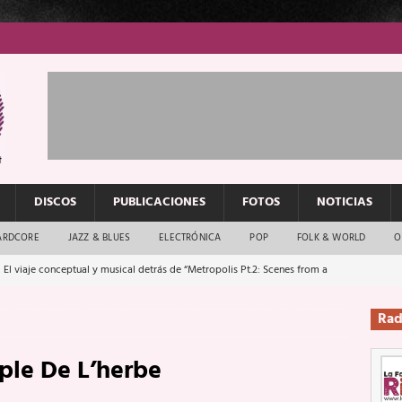
DISCOS
PUBLICACIONES
FOTOS
NOTICIAS
ARDCORE
JAZZ & BLUES
ELECTRÓNICA
POP
FOLK & WORLD
O
 El viaje conceptual y musical detrás de “Metropolis Pt.2: Scenes from a
Rad
: El rock urbano sigue en buenas manos
ENTREVISTAS
ple De L’herbe
os que van a escucharte te saludan
ENTREVISTAS
Música y arte que forjaron un mito
REPORTAJES