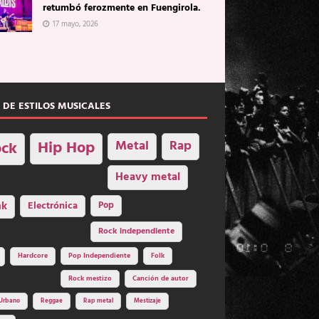
retumbó ferozmente en Fuengirola.
17 mayo, 2026
 DE ESTILOS MUSICALES
Hip Hop
Metal
Rap
ck
Heavy metal
nk
Electrónica
Pop
Rock independiente
Hardcore
Pop Independiente
Folk
Rock mestizo
Canción de autor
Urbano
Reggae
Rap metal
Mestizaje