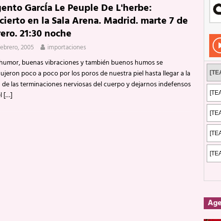
gento GarcÍa Le Peuple De L'herbe:
Rockeros certificados
ENTREVISTAS
cierto en la Sala Arena. Madrid. marte 7 de
dis: 2 de mayo de 2026 en Fuengirola
FOTOS
rero. 21:30 noche
dis: Su ‘aullido’ retumbó ferozmente en Fuengirola.
REPORTAJES
febrero, 2005
importaciones
s: La historia de Nintendo Vol. 2
PUBLICACIONES
humor, buenas vibraciones y también buenos humos se
ujeron poco a poco por los poros de nuestra piel hasta llegar a la
a de las terminaciones nerviosas del cuerpo y dejarnos indefensos
el
[…]
Ag