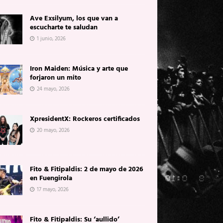
Ave Exsilyum, los que van a
escucharte te saludan
1 junio, 2026
Iron Maiden: Música y arte que
forjaron un mito
24 mayo, 2026
XpresidentX: Rockeros certificados
20 mayo, 2026
Fito & Fitipaldis: 2 de mayo de 2026
en Fuengirola
17 mayo, 2026
Fito & Fitipaldis: Su ‘aullido’