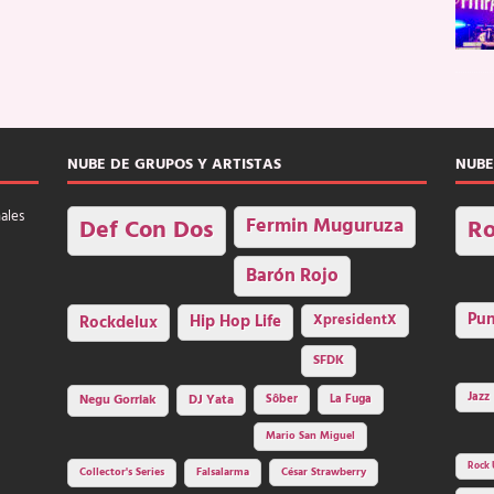
NUBE DE GRUPOS Y ARTISTAS
NUBE
nales
Fermin Muguruza
Def Con Dos
Ro
Barón Rojo
Pu
Rockdelux
Hip Hop Life
XpresidentX
SFDK
Jazz
Negu Gorriak
DJ Yata
Sôber
La Fuga
Mario San Miguel
Rock 
Collector's Series
Falsalarma
César Strawberry