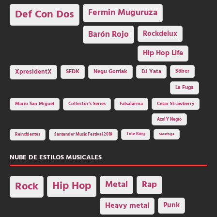
Fermin Muguruza
Def Con Dos
Barón Rojo
Rockdelux
Hip Hop Life
SFDK
Negu Gorriak
XpresidentX
DJ Yata
Sôber
La Fuga
Mario San Miguel
Collector's Series
Falsalarma
César Strawberry
Azul Y Negro
Tote King
Reincidentes
Santander Music Festival 2019
Saratoga
NUBE DE ESTILOS MUSICALES
Hip Hop
Metal
Rap
Rock
Heavy metal
Punk