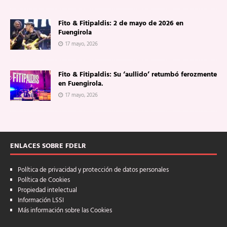
Fito & Fitipaldis: 2 de mayo de 2026 en
Fuengirola
17 mayo, 2026
Fito & Fitipaldis: Su ‘aullido’ retumbó ferozmente
en Fuengirola.
17 mayo, 2026
ENLACES SOBRE FDELR
Política de privacidad y protección de datos personales
Política de Cookies
Propiedad intelectual
Información LSSI
Más información sobre las Cookies