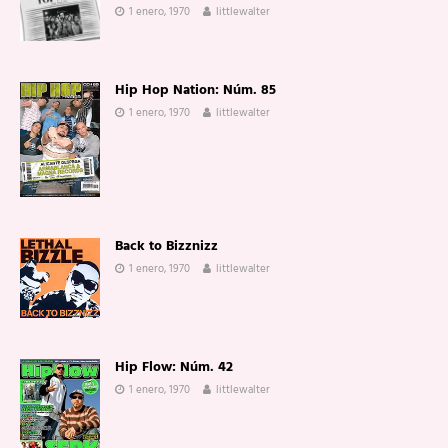
1 enero, 1970
littlewalter
Hip Hop Nation: Núm. 85
1 enero, 1970
littlewalter
Back to Bizznizz
1 enero, 1970
littlewalter
Hip Flow: Núm. 42
1 enero, 1970
littlewalter