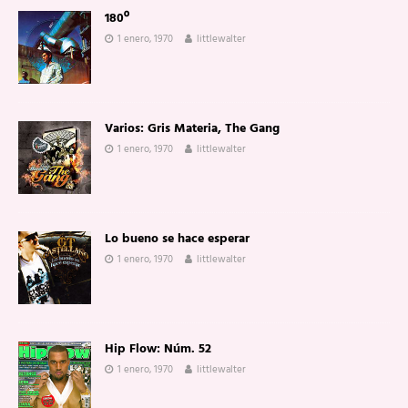
180º
1 enero, 1970
littlewalter
Varios: Gris Materia, The Gang
1 enero, 1970
littlewalter
Lo bueno se hace esperar
1 enero, 1970
littlewalter
Hip Flow: Núm. 52
1 enero, 1970
littlewalter