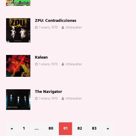
ZPU: Contradicziones
1 enero, 1970
littlewalter
Kalean
1 enero, 1970
littlewalter
The Navigator
1 enero, 1970
littlewalter
«
1
…
80
81
82
83
»