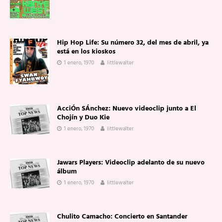
Hip Hop Life: Su número 32, del mes de abril, ya
está en los kioskos
1 enero, 1970
littlewalter
AcciÓn SÁnchez: Nuevo videoclip junto a El
Chojín y Duo Kie
1 enero, 1970
littlewalter
Jawars Players: Videoclip adelanto de su nuevo
álbum
1 enero, 1970
littlewalter
Chulito Camacho: Concierto en Santander