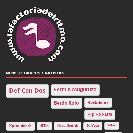
NUBE DE GRUPOS Y ARTISTAS
Fermin Muguruza
Def Con Dos
Barón Rojo
Rockdelux
Hip Hop Life
SFDK
Negu Gorriak
XpresidentX
DJ Yata
Sôber