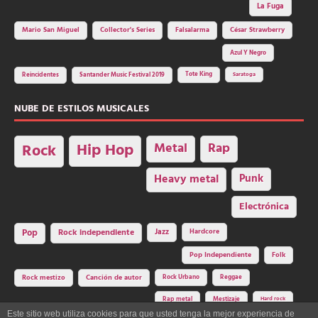
La Fuga
Mario San Miguel
Collector's Series
Falsalarma
César Strawberry
Azul Y Negro
Tote King
Reincidentes
Santander Music Festival 2019
Saratoga
NUBE DE ESTILOS MUSICALES
Hip Hop
Metal
Rap
Rock
Heavy metal
Punk
Electrónica
Rock independiente
Jazz
Hardcore
Pop
Pop Independiente
Folk
Rock Urbano
Reggae
Rock mestizo
Canción de autor
Rap metal
Mestizaje
Hard rock
Este sitio web utiliza cookies para que usted tenga la mejor experiencia de