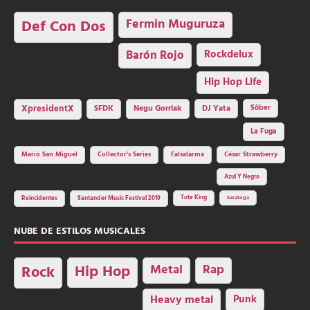
Fermin Muguruza
Def Con Dos
Barón Rojo
Rockdelux
Hip Hop Life
SFDK
Negu Gorriak
XpresidentX
DJ Yata
Sôber
La Fuga
Mario San Miguel
Collector's Series
Falsalarma
César Strawberry
Azul Y Negro
Tote King
Reincidentes
Santander Music Festival 2019
Saratoga
NUBE DE ESTILOS MUSICALES
Hip Hop
Metal
Rap
Rock
Heavy metal
Punk