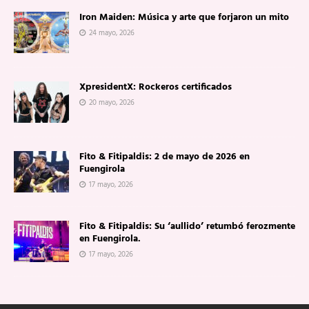
Iron Maiden: Música y arte que forjaron un mito
24 mayo, 2026
XpresidentX: Rockeros certificados
20 mayo, 2026
Fito & Fitipaldis: 2 de mayo de 2026 en
Fuengirola
17 mayo, 2026
Fito & Fitipaldis: Su ‘aullido’ retumbó ferozmente
en Fuengirola.
17 mayo, 2026