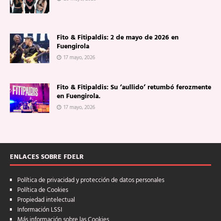
Fito & Fitipaldis: 2 de mayo de 2026 en
Fuengirola
17 mayo, 2026
Fito & Fitipaldis: Su ‘aullido’ retumbó ferozmente
en Fuengirola.
17 mayo, 2026
ENLACES SOBRE FDELR
Política de privacidad y protección de datos personales
Política de Cookies
Propiedad intelectual
Información LSSI
Más información sobre las Cookies