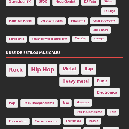
SFDK
Negu Gorriak
XpresidentX
DJ Yata
Sôber
La Fuga
Mario San Miguel
Collector's Series
Falsalarma
César Strawberry
Azul Y Negro
Tote King
Reincidentes
Santander Music Festival 2019
Saratoga
NUBE DE ESTILOS MUSICALES
Hip Hop
Metal
Rap
Rock
Heavy metal
Punk
Electrónica
Rock independiente
Jazz
Hardcore
Pop
Pop Independiente
Folk
Rock Urbano
Reggae
Rock mestizo
Canción de autor