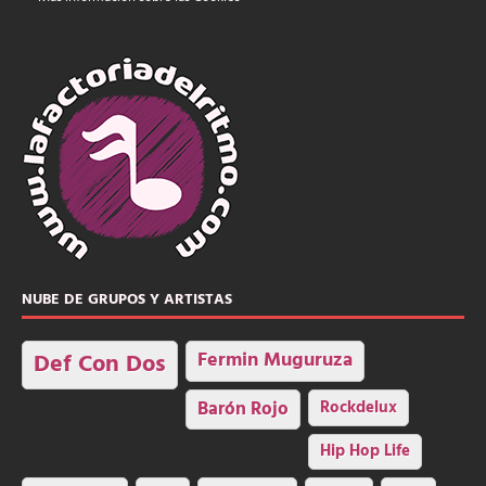
NUBE DE GRUPOS Y ARTISTAS
Fermin Muguruza
Def Con Dos
Barón Rojo
Rockdelux
Hip Hop Life