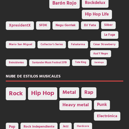
Barón Rojo
Rockdelux
Hip Hop Life
SFDK
Negu Gorriak
XpresidentX
DJ Yata
Sôber
La Fuga
Mario San Miguel
Collector's Series
Falsalarma
César Strawberry
Azul Y Negro
Tote King
Reincidentes
Santander Music Festival 2019
Saratoga
NUBE DE ESTILOS MUSICALES
Hip Hop
Metal
Rap
Rock
Heavy metal
Punk
Electrónica
Rock independiente
Jazz
Hardcore
Pop