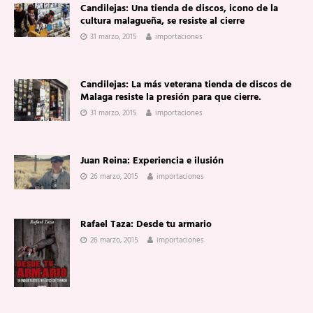
Candilejas: Una tienda de discos, icono de la
cultura malagueña, se resiste al cierre
31 marzo, 2015
importaciones
Candilejas: La más veterana tienda de discos de
Malaga resiste la presión para que cierre.
31 marzo, 2015
importaciones
Juan Reina: Experiencia e ilusión
26 marzo, 2015
importaciones
Rafael Taza: Desde tu armario
26 marzo, 2015
importaciones