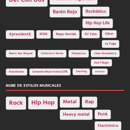
Def Con Dos
Barón Rojo
Rockdelux
Hip Hop Life
SFDK
Negu Gorriak
XpresidentX
DJ Yata
Sôber
La Fuga
Mario San Miguel
Collector's Series
Falsalarma
César Strawberry
Azul Y Negro
Tote King
Reincidentes
Santander Music Festival 2019
Saratoga
NUBE DE ESTILOS MUSICALES
Hip Hop
Metal
Rap
Rock
Heavy metal
Punk
Electrónica