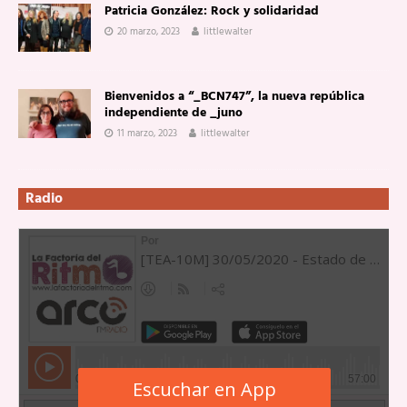
Patricia González: Rock y solidaridad
20 marzo, 2023
littlewalter
Bienvenidos a “_BCN747”, la nueva república
independiente de _juno
11 marzo, 2023
littlewalter
Radio