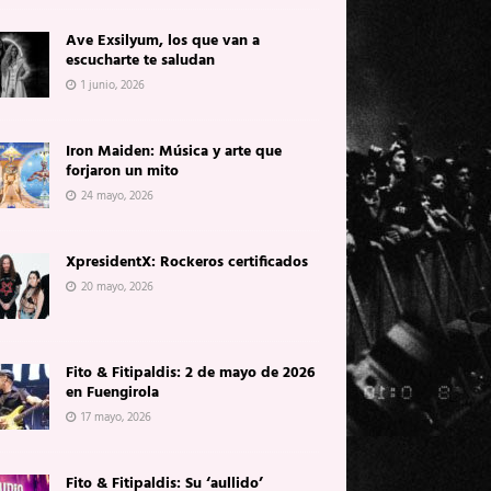
Ave Exsilyum, los que van a
escucharte te saludan
1 junio, 2026
Iron Maiden: Música y arte que
forjaron un mito
24 mayo, 2026
XpresidentX: Rockeros certificados
20 mayo, 2026
Fito & Fitipaldis: 2 de mayo de 2026
en Fuengirola
17 mayo, 2026
Fito & Fitipaldis: Su ‘aullido’