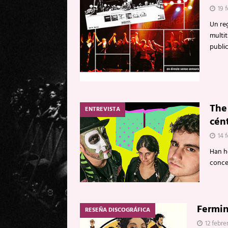
19 
Un reg
multit
public
The 
ENTREVISTA
cén
14 
Han h
conce
Fermin
RESEÑA DISCOGRÁFICA
12 febre