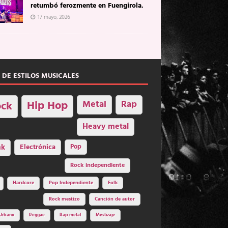
retumbó ferozmente en Fuengirola.
17 mayo, 2026
 DE ESTILOS MUSICALES
Hip Hop
Metal
Rap
ck
Heavy metal
nk
Electrónica
Pop
Rock independiente
Hardcore
Pop Independiente
Folk
Rock mestizo
Canción de autor
Urbano
Reggae
Rap metal
Mestizaje