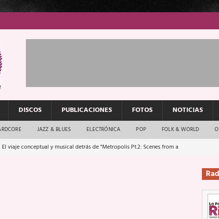
DISCOS
PUBLICACIONES
FOTOS
NOTICIAS
ARDCORE
JAZZ & BLUES
ELECTRÓNICA
POP
FOLK & WORLD
O
 El viaje conceptual y musical detrás de “Metropolis Pt.2: Scenes from a
Rad
: El rock urbano sigue en buenas manos
ENTREVISTAS
os que van a escucharte te saludan
ENTREVISTAS
Música y arte que forjaron un mito
REPORTAJES