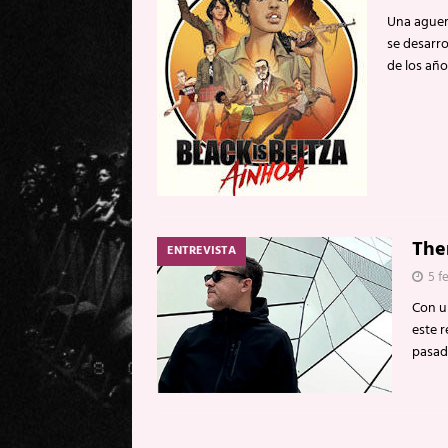
Una aguer
se desarro
de los año
The
ENTREVISTA
5 f
Con u
este r
pasad