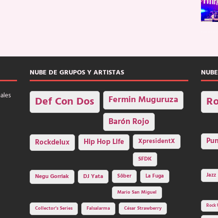
NUBE DE GRUPOS Y ARTISTAS
NUBE
nales
Fermin Muguruza
Def Con Dos
Ro
Barón Rojo
Pu
Rockdelux
Hip Hop Life
XpresidentX
SFDK
Jazz
Negu Gorriak
DJ Yata
Sôber
La Fuga
Mario San Miguel
Rock 
Collector's Series
Falsalarma
César Strawberry