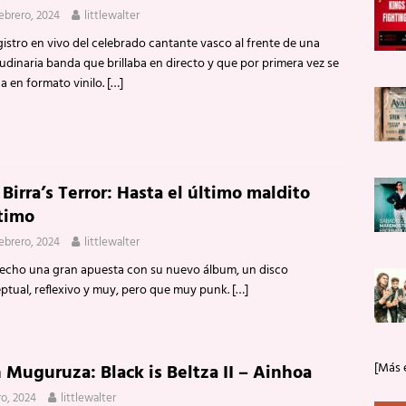
febrero, 2024
littlewalter
istro en vivo del celebrado cantante vasco al frente de una
udinaria banda que brillaba en directo y que por primera vez se
a en formato vinilo.
[…]
Birra’s Terror: Hasta el último maldito
timo
febrero, 2024
littlewalter
echo una gran apuesta con su nuevo álbum, un disco
ptual, reflexivo y muy, pero que muy punk.
[…]
[Más 
 Muguruza: Black is Beltza II – Ainhoa
ro, 2024
littlewalter