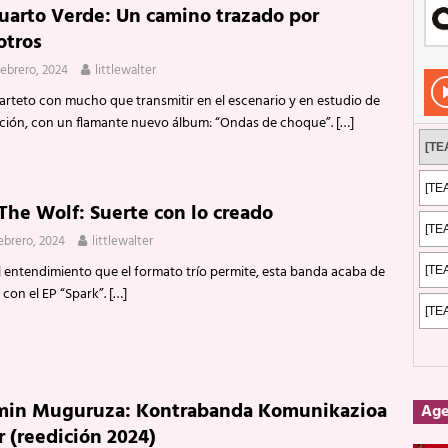
Cuarto Verde: Un camino trazado por
Rockeros certificados
ENTREVISTAS
otros
dis: 2 de mayo de 2026 en Fuengirola
FOTOS
febrero, 2024
littlewalter
dis: Su ‘aullido’ retumbó ferozmente en Fuengirola.
REPORTAJES
arteto con mucho que transmitir en el escenario y en estudio de
ción, con un flamante nuevo álbum: “Ondas de choque”.
[…]
s: La historia de Nintendo Vol. 2
PUBLICACIONES
 The Wolf: Suerte con lo creado
febrero, 2024
littlewalter
l entendimiento que el formato trío permite, esta banda acaba de
 con el EP “Spark”.
[…]
min Muguruza: Kontrabanda Komunikazioa
Ag
r (reedición 2024)