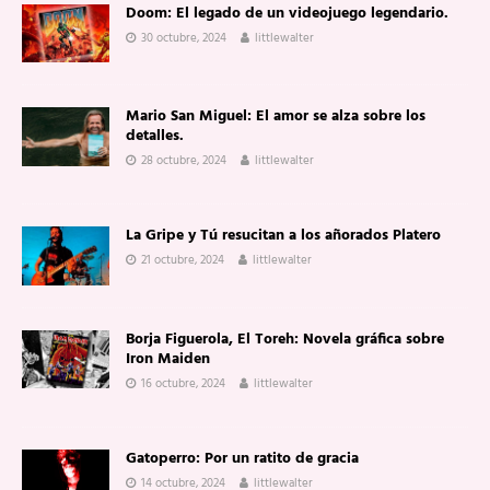
Doom: El legado de un videojuego legendario.
30 octubre, 2024
littlewalter
Mario San Miguel: El amor se alza sobre los
detalles.
28 octubre, 2024
littlewalter
La Gripe y Tú resucitan a los añorados Platero
21 octubre, 2024
littlewalter
Borja Figuerola, El Toreh: Novela gráfica sobre
Iron Maiden
16 octubre, 2024
littlewalter
Gatoperro: Por un ratito de gracia
14 octubre, 2024
littlewalter