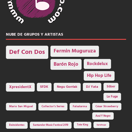
NUBE DE GRUPOS Y ARTISTAS
Fermin Muguruza
Def Con Dos
Barón Rojo
Rockdelux
Hip Hop Life
SFDK
Negu Gorriak
XpresidentX
DJ Yata
Sôber
La Fuga
Mario San Miguel
Collector's Series
Falsalarma
César Strawberry
Azul Y Negro
Tote King
Reincidentes
Santander Music Festival 2019
Saratoga