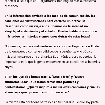
repertorio, solo que aquí, al juntarlas, han cogido más autoestima.
Más foco.
En la información enviada a los medios de comunicación, las
canciones de “Instrucciones para cortarse un brazo” se
describen como un viaje a los infiernos de la soledad no
elegida, el aislamiento y el anhelo. ¿Puedes hablarnos un poco
más sobre las historias y emociones detrás de estas letras?
No siempre, pero normalmente en las canciones llegó hasta el límite
de lo que puedo contar en público, de la vergüenza y lo púdico. Ir
más allá me parece una ordinariez. Es un tópico, pero es verdad, lo
importante es lo que la gente encuentre en las canciones al hacerlas
suyas.
El EP incluye dos bonus tracks, “Music free” y “Nueva
subnormalidad”, que tratan temas más políticos y
contestatarios. ¿Qué te inspiró a incluir estas canciones y cuál es
el mensaje que quieres transmitir con ellas?
La mierda está por todas partes y es difícil callarse. Sé que soy parte