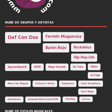
NUBE DE GRUPOS Y ARTISTAS
Fermin Muguruza
Def Con Dos
Barón Rojo
Rockdelux
Hip Hop Life
SFDK
Negu Gorriak
XpresidentX
DJ Yata
Sôber
La Fuga
Mario San Miguel
Collector's Series
Falsalarma
César Strawberry
Azul Y Negro
Tote King
Reincidentes
Santander Music Festival 2019
Saratoga
NUBE DE ESTILOS MUSICALES