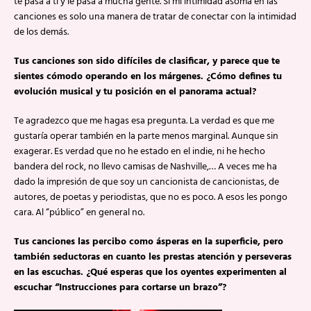
te pasa a ti y le pasa a mucha gente. Si mi intimidad asoma en las
canciones es solo una manera de tratar de conectar con la intimidad
de los demás.
Tus canciones son sido difíciles de clasificar, y parece que te
sientes cómodo operando en los márgenes. ¿Cómo defines tu
evolución musical y tu posición en el panorama actual?
Te agradezco que me hagas esa pregunta. La verdad es que me
gustaría operar también en la parte menos marginal. Aunque sin
exagerar. Es verdad que no he estado en el indie, ni he hecho
bandera del rock, no llevo camisas de Nashville,… A veces me ha
dado la impresión de que soy un cancionista de cancionistas, de
autores, de poetas y periodistas, que no es poco. A esos les pongo
cara. Al “público” en general no.
Tus canciones las percibo como ásperas en la superficie, pero
también seductoras en cuanto les prestas atención y perseveras
en las escuchas. ¿Qué esperas que los oyentes experimenten al
escuchar “Instrucciones para cortarse un brazo”?