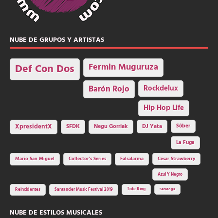
NUBE DE GRUPOS Y ARTISTAS
Fermin Muguruza
Def Con Dos
Barón Rojo
Rockdelux
Hip Hop Life
SFDK
Negu Gorriak
XpresidentX
DJ Yata
Sôber
La Fuga
Mario San Miguel
Collector's Series
Falsalarma
César Strawberry
Azul Y Negro
Tote King
Reincidentes
Santander Music Festival 2019
Saratoga
NUBE DE ESTILOS MUSICALES