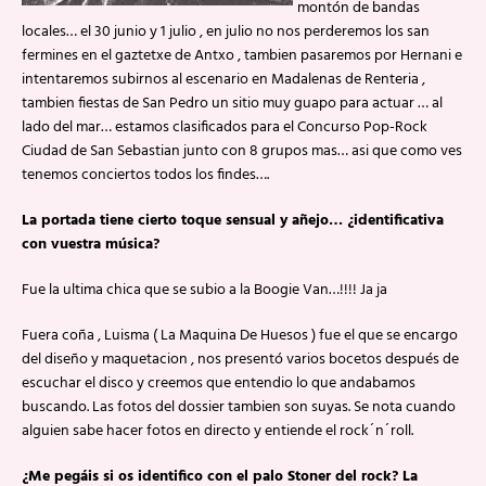
montón de bandas
locales… el 30 junio y 1 julio , en julio no nos perderemos los san
fermines en el gaztetxe de Antxo , tambien pasaremos por Hernani e
intentaremos subirnos al escenario en Madalenas de Renteria ,
tambien fiestas de San Pedro un sitio muy guapo para actuar … al
lado del mar… estamos clasificados para el Concurso Pop-Rock
Ciudad de San Sebastian junto con 8 grupos mas… asi que como ves
tenemos conciertos todos los findes….
La portada tiene cierto toque sensual y añejo… ¿identificativa
con vuestra música?
Fue la ultima chica que se subio a la Boogie Van…!!!! Ja ja
Fuera coña , Luisma ( La Maquina De Huesos ) fue el que se encargo
del diseño y maquetacion , nos presentó varios bocetos después de
escuchar el disco y creemos que entendio lo que andabamos
buscando. Las fotos del dossier tambien son suyas. Se nota cuando
alguien sabe hacer fotos en directo y entiende el rock´n´roll.
¿Me pegáis si os identifico con el palo Stoner del rock? La