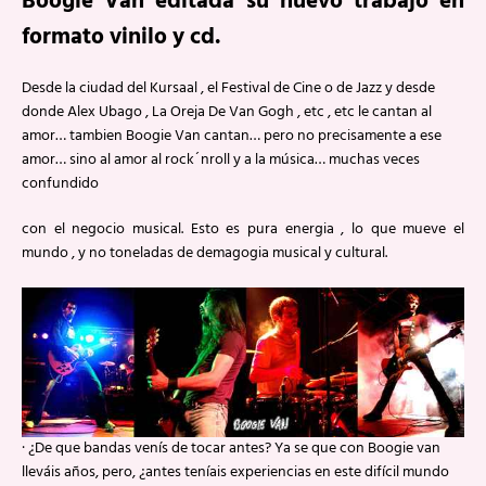
Boogie Van editada su nuevo trabajo en
formato vinilo y cd.
Desde la ciudad del Kursaal , el Festival de Cine o de Jazz y desde
donde Alex Ubago , La Oreja De Van Gogh , etc , etc le cantan al
amor… tambien Boogie Van cantan… pero no precisamente a ese
amor… sino al amor al rock´nroll y a la música… muchas veces
confundido
con el negocio musical. Esto es pura energia , lo que mueve el
mundo , y no toneladas de demagogia musical y cultural.
· ¿De que bandas venís de tocar antes? Ya se que con Boogie van
lleváis años, pero, ¿antes teníais experiencias en este difícil mundo