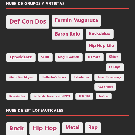
NUBE DE GRUPOS Y ARTISTAS
Fermin Muguruza
Def Con Dos
Barón Rojo
Rockdelux
Hip Hop Life
SFDK
Negu Gorriak
XpresidentX
DJ Yata
Sôber
La Fuga
Mario San Miguel
Collector's Series
Falsalarma
César Strawberry
Azul Y Negro
Tote King
Reincidentes
Santander Music Festival 2019
Saratoga
NUBE DE ESTILOS MUSICALES
Hip Hop
Metal
Rap
Rock