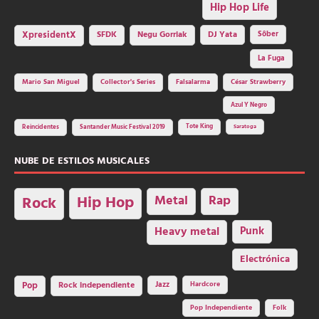
Hip Hop Life
SFDK
Negu Gorriak
XpresidentX
DJ Yata
Sôber
La Fuga
Mario San Miguel
Collector's Series
Falsalarma
César Strawberry
Azul Y Negro
Tote King
Reincidentes
Santander Music Festival 2019
Saratoga
NUBE DE ESTILOS MUSICALES
Hip Hop
Metal
Rap
Rock
Heavy metal
Punk
Electrónica
Rock independiente
Jazz
Hardcore
Pop
Pop Independiente
Folk