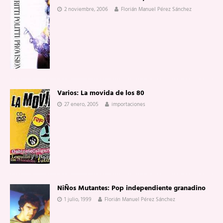
2 noviembre, 2006
Florián Manuel Pérez Sánchez
Varios: La movida de los 80
27 enero, 2005
importaciones
NiÑos Mutantes: Pop independiente granadino
1 julio, 1999
Florián Manuel Pérez Sánchez