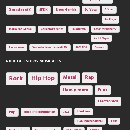
SFDK
Negu Gorriak
XpresidentX
DJ Yata
Sôber
La Fuga
Mario San Miguel
Collector's Series
Falsalarma
César Strawberry
Azul Y Negro
Tote King
Reincidentes
Santander Music Festival 2019
Saratoga
NUBE DE ESTILOS MUSICALES
Hip Hop
Metal
Rap
Rock
Heavy metal
Punk
Electrónica
Rock independiente
Jazz
Hardcore
Pop
Pop Independiente
Folk