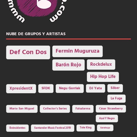
NUBE DE GRUPOS Y ARTISTAS
Fermin Muguruza
Def Con Dos
Barón Rojo
Rockdelux
Hip Hop Life
SFDK
Negu Gorriak
XpresidentX
DJ Yata
Sôber
La Fuga
Mario San Miguel
Collector's Series
Falsalarma
César Strawberry
Azul Y Negro
Tote King
Reincidentes
Santander Music Festival 2019
Saratoga