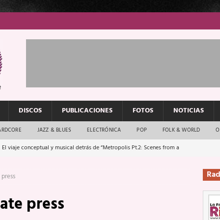
DISCOS
PUBLICACIONES
FOTOS
NOTICIAS
ARDCORE
JAZZ & BLUES
ELECTRÓNICA
POP
FOLK & WORLD
O
 El viaje conceptual y musical detrás de “Metropolis Pt.2: Scenes from a
Rad
 press
: El rock urbano sigue en buenas manos
ENTREVISTAS
ate press
os que van a escucharte te saludan
ENTREVISTAS
Música y arte que forjaron un mito
REPORTAJES