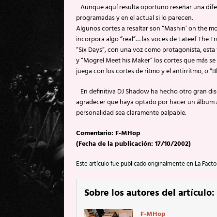
Aunque aquí resulta oportuno reseñar una difer
programadas y en el actual si lo parecen.
Algunos cortes a resaltar son “Mashin’ on the m
incorpora algo “real”… las voces de Lateef The Tr
“Six Days”, con una voz como protagonista, esta 
y “Mogrel Meet his Maker” los cortes que más se
juega con los cortes de ritmo y el antirritmo, o
En definitiva DJ Shadow ha hecho otro gran dis
agradecer que haya optado por hacer un álbum ab
personalidad sea claramente palpable.
Comentario: F-MHop
(Fecha de la publicación: 17/10/2002)
Este artículo fue publicado originalmente en La Facto
Sobre los autores del artículo:
F-MHop