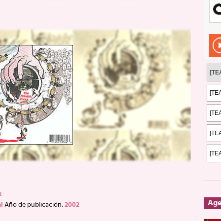
Rockeros certificados
ENTREVISTAS
dis: 2 de mayo de 2026 en Fuengirola
FOTOS
dis: Su ‘aullido’ retumbó ferozmente en Fuengirola.
REPORTAJES
s: La historia de Nintendo Vol. 2
PUBLICACIONES
k
Ag
l
Año de publicación:
2002