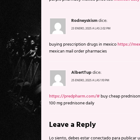
Rodneyskism
dice:
23 ENERO, 2025 A LAS 2:02 PM
buying prescription drugs in mexico
https://me
mexican mail order pharmacies
AlbertTup
dice:
25 ENERO, 2025 A LAS 1:10 PM
https://predpharm.com/#
buy cheap predniso
100 mg prednisone daily
Leave a Reply
Lo siento, debes estar
conectado
para publicar 