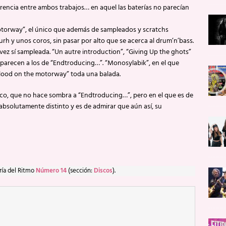
encia entre ambos trabajos… en aquel las baterías no parecían
otorway”, el único que además de sampleados y scratchs
urh y unos coros, sin pasar por alto que se acerca al drum’n’bass.
vez sí sampleada. “Un autre introduction”, “Giving Up the ghots”
 parecen a los de “Endtroducing…”. “Monosylabik”, en el que
 “Blood on the motorway” toda una balada.
co, que no hace sombra a “Endtroducing…”, pero en el que es de
solutamente distinto y es de admirar que aún así, su
ría del Ritmo
Número 14
(sección:
Discos
).