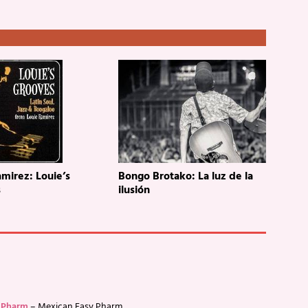
mirez: Louie’s
Bongo Brotako: La luz de la
s
ilusión
 Pharm
– Mexican Easy Pharm