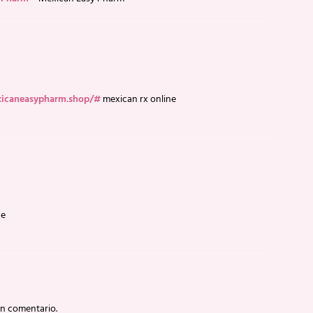
xicaneasypharm.shop/#
mexican rx online
ne
un comentario.