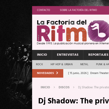
CONTACTO
SOBRE LA FACTORÍA DEL RITMO
INICIO
ENTREVISTAS
REPORTAJES
ROCK
HIP HOP & URBAN
METAL
PUNK & H
NOVEDADES
[ 15 junio, 2026 ]
Dream Theater:
Memory”
REPORTAJES
INICIO
DISCOS
Dj Shadow: The private
[ 11 junio, 2026 ]
Vamos Con Todo
Dj Shadow: The priv
[ 1 junio, 2026 ]
Ave Exsilyum, l
[ 24 mayo, 2026 ]
Iron Maiden: 