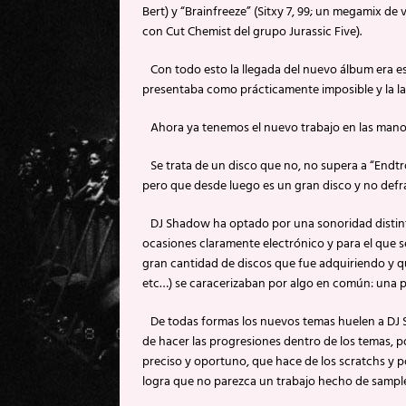
Bert) y “Brainfreeze” (Sitxy 7, 99; un megamix de
con Cut Chemist del grupo Jurassic Five).
Con todo esto la llegada del nuevo álbum era e
presentaba como prácticamente imposible y la l
Ahora ya tenemos el nuevo trabajo en las manos:
Se trata de un disco que no, no supera a “Endtr
pero que desde luego es un gran disco y no defr
DJ Shadow ha optado por una sonoridad distinta
ocasiones claramente electrónico y para el que s
gran cantidad de discos que fue adquiriendo y qu
etc…) se caracerizaban por algo en común: una 
De todas formas los nuevos temas huelen a DJ S
de hacer las progresiones dentro de los temas, p
preciso y oportuno, que hace de los scratchs y p
logra que no parezca un trabajo hecho de sampl