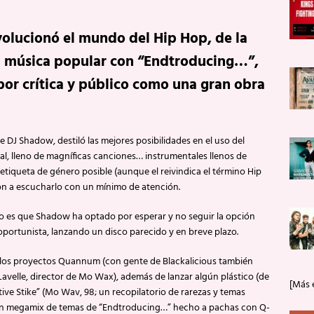
olucionó el mundo del Hip Hop, de la
la música popular con “Endtroducing…”,
or crítica y público como una gran obra
DJ Shadow, destiló las mejores posibilidades en el uso del
sal, lleno de magníficas canciones… instrumentales llenos de
etiqueta de género posible (aunque el reivindica el término Hip
on a escucharlo con un mínimo de atención.
o es que Shadow ha optado por esperar y no seguir la opción
n oportunista, lanzando un disco parecido y en breve plazo.
os proyectos Quannum (con gente de Blackalicious también
es Lavelle, director de Mo Wax), además de lanzar algún plástico (de
[Más 
ve Stike” (Mo Wav, 98; un recopilatorio de rarezas y temas
 un megamix de temas de “Endtroducing…” hecho a pachas con Q-