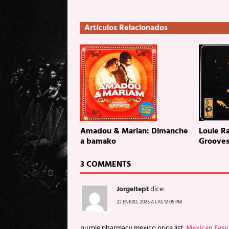
Artículos Relacionados
Amadou & Marian: Dimanche
Louie Ra
a bamako
Groove
3 COMMENTS
JorgeItept
dice:
22 ENERO, 2025 A LAS 12:05 PM
purple pharmacy mexico price list:
Mexican Easy