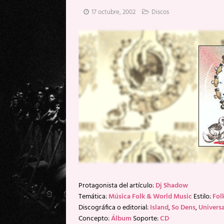
[ 20 mayo, 2026 ]
XpresidentX: 
17 octubre, 2002
Discos
[ 17 mayo, 2026 ]
Fito & Fitipal
[ 17 mayo, 2026 ]
Fito & Fitipal
[ 5 agosto, 2026 ]
Florent Gorge
Protagonista del artículo:
Dj Shadow
Temática:
Música Folk & World Music
Estilo:
Fol
Discográfica o editorial:
Island
,
So Dens
,
Universa
Concepto:
Álbum
Soporte:
CD