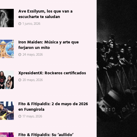
Ave Exsilyum, los que van a
escucharte te saludan
1 junio, 2026
Iron Maiden: Música y arte que
forjaron un mito
24 mayo, 2026
XpresidentX: Rockeros certificados
20 mayo, 2026
Fito & Fitipaldis: 2 de mayo de 2026
en Fuengirola
17 mayo, 2026
Fito & Fitipaldis: Su ‘aullido’