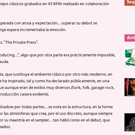
Seg
 viejos clásicos grabados en 45 RPM realizado en colaboración
sperada con ansia y expectación… superar su debut se
arga espera incrementaba la emoción.
Art
 “The Private Press”.
oducing…”, algo que por otra parte era prácticamente imposible,
auda.
, que sustituye el ambiente clásico por otro más moderno, en
e ha inspirado, tal y como ha declarado públicamente, en una
e aunque eran de estilos muy diversos (funk, folk, garage-rock,
producción casera evidente.
hadow por todas partes… se nota en la estructura, en la forma
or las atmósferas que crea, por el uso discreto, aunque siempre
or su maestría en el sampler… tan hábil como en el debut, que
eados.