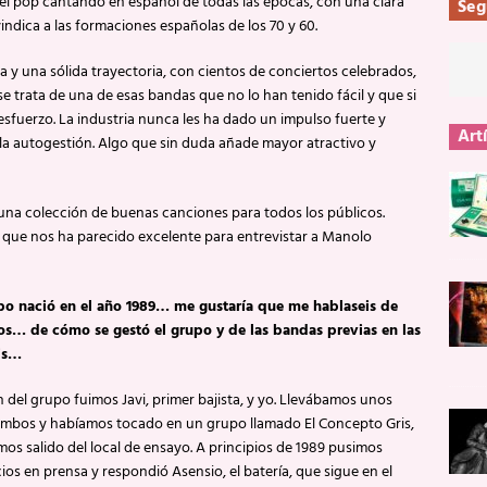
 el pop cantando en español de todas las épocas, con una clara
Seg
indica a las formaciones españolas de los 70 y 60.
 y una sólida trayectoria, con cientos de conciertos celebrados,
e trata de una de esas bandas que no lo han tenido fácil y que si
esfuerzo. La industria nunca les ha dado un impulso fuerte y
Art
la autogestión. Algo que sin duda añade mayor atractivo y
 una colección de buenas canciones para todos los públicos.
, que nos ha parecido excelente para entrevistar a Manolo
po nació en el año 1989… me gustaría que me hablaseis de
ios… de cómo se gestó el grupo y de las bandas previas en las
is…
 del grupo fuimos Javi, primer bajista, y yo. Llevábamos unos
mbos y habíamos tocado en un grupo llamado El Concepto Gris,
os salido del local de ensayo. A principios de 1989 pusimos
os en prensa y respondió Asensio, el batería, que sigue en el