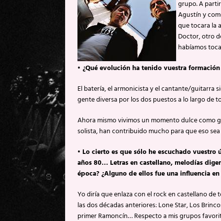
grupo. A parti
Agustín y come
que tocara la 
Doctor, otro 
habíamos toca
• ¿Qué evolución ha tenido vuestra formación 
El batería, el armonicista y el cantante/guitarra
gente diversa por los dos puestos a lo largo de t
Ahora mismo vivimos un momento dulce como grup
solista, han contribuido mucho para que eso sea 
• Lo cierto es que sólo he escuchado vuestro 
años 80… Letras en castellano, melodías diger
época? ¿Alguno de ellos fue una influencia en 
Yo diría que enlaza con el rock en castellano de
las dos décadas anteriores: Lone Star, Los Brinco
primer Ramoncín… Respecto a mis grupos favorit