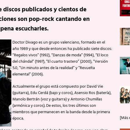
 discos publicados y cientos de
nciones son pop-rock cantando en
 pena escucharles.
Doctor Divago es un grupo valenciano, formado en el
año 1989 y que desde entonces ha publicado siete discos:
“Regalos vivos” (1992), “Danzas de moda” (1994), “El loco
del chándal” (1997), “El cuarto trastero” (2000), “Versión
5.0, “Un minuto antes de la realidad” y “Revuelta
elemental” (2006).
Actualmente el grupo está compuesto por David Vie
(guitarra), Edu Cerdá (bajo y coros), Asensio Ros (batería),
Manolo Bertrán (voz y guitarra) y Antonio Chumillas
(armónica y coros). De estos, los tres últimos son
miembros que permanecen en la banda desde la primera
[Más 
época.