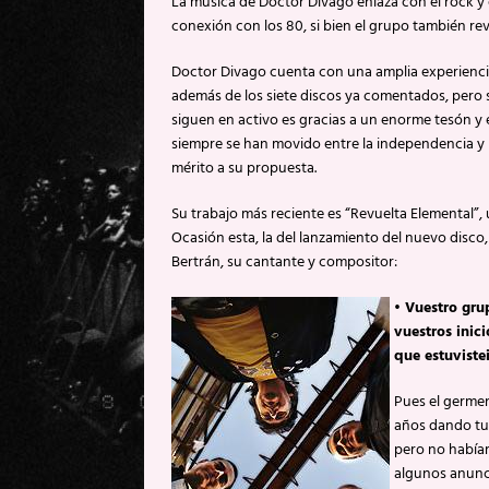
La música de Doctor Divago enlaza con el rock y
conexión con los 80, si bien el grupo también rev
Doctor Divago cuenta con una amplia experiencia
además de los siete discos ya comentados, pero s
siguen en activo es gracias a un enorme tesón y 
siempre se han movido entre la independencia y 
mérito a su propuesta.
Su trabajo más reciente es “Revuelta Elemental”,
Ocasión esta, la del lanzamiento del nuevo disco
Bertrán, su cantante y compositor:
• Vuestro gru
vuestros inic
que estuviste
Pues el germen
años dando tu
pero no habíam
algunos anunci