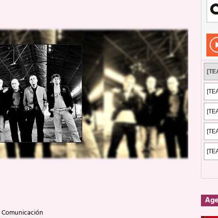
Rockeros certificados
ENTREVISTAS
dis: 2 de mayo de 2026 en Fuengirola
FOTOS
dis: Su ‘aullido’ retumbó ferozmente en Fuengirola.
REPORTAJES
s: La historia de Nintendo Vol. 2
PUBLICACIONES
Ag
na Comunicación