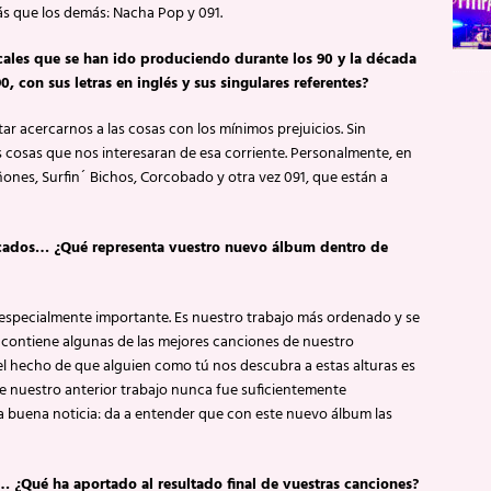
 que los demás: Nacha Pop y 091.
icales que se han ido produciendo durante los 90 y la década
0, con sus letras en inglés y sus singulares referentes?
ar acercarnos a las cosas con los mínimos prejuicios. Sin
osas que nos interesaran de esa corriente. Personalmente, en
ones, Surfin´ Bichos, Corcobado y otra vez 091, que están a
icados… ¿Qué representa vuestro nuevo álbum dentro de
 especialmente importante. Es nuestro trabajo más ordenado y se
e contiene algunas de las mejores canciones de nuestro
l, el hecho de que alguien como tú nos descubra a estas alturas es
e nuestro anterior trabajo nunca fue suficientemente
na buena noticia: da a entender que con este nuevo álbum las
… ¿Qué ha aportado al resultado final de vuestras canciones?