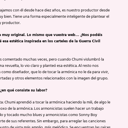
bajamos con él desde hace diez años, es nuestro productor desde
uy bien. Tiene una forma especialmente inteligente de plantear el
y productor.
lta muy original. Lo mismo que vuestra web… ¿Nos podéis
esa estética inspirada en los carteles de la Guerra Civil
mos comentado muchas veces, pero cuando Chumi vislumbró la
na revuelta, lo vio claro y planteó esa estética. Al resto nos
 como diseñador, que lo de tocar la armónica no le da para vivir,
ortadas y otros elementos relacionados con la imagen del grupo.
¿en qué consiste su labor?
: Chumi aprendió a tocar la armónica haciendo la mili, de algo le
odoxo de la armónica. Los armonicistas suelen hacer un trabajo
ado y tocado mucho blues y armonicistas como Sonny Boy
te de sus referentes. Sin embargo, para arreglar las canciones
nto de vista más amplio, más melódico. Se encuentran las raíces