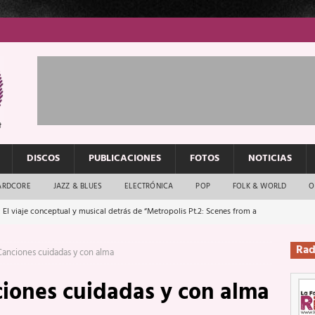
DISCOS
PUBLICACIONES
FOTOS
NOTICIAS
ARDCORE
JAZZ & BLUES
ELECTRÓNICA
POP
FOLK & WORLD
O
 El viaje conceptual y musical detrás de “Metropolis Pt.2: Scenes from a
Rad
Canciones cuidadas y con alma
: El rock urbano sigue en buenas manos
ENTREVISTAS
ciones cuidadas y con alma
os que van a escucharte te saludan
ENTREVISTAS
Música y arte que forjaron un mito
REPORTAJES