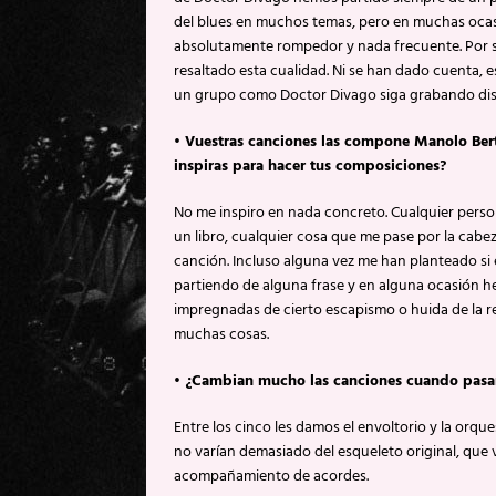
del blues en muchos temas, pero en muchas ocas
absolutamente rompedor y nada frecuente. Por su
resaltado esta cualidad. Ni se han dado cuenta
un grupo como Doctor Divago siga grabando dis
• Vuestras canciones las compone Manolo Bert
inspiras para hacer tus composiciones?
No me inspiro en nada concreto. Cualquier person
un libro, cualquier cosa que me pase por la cab
canción. Incluso alguna vez me han planteado si
partiendo de alguna frase y en alguna ocasión he
impregnadas de cierto escapismo o huida de la re
muchas cosas.
• ¿Cambian mucho las canciones cuando pasan
Entre los cinco les damos el envoltorio y la or
no varían demasiado del esqueleto original, que v
acompañamiento de acordes.