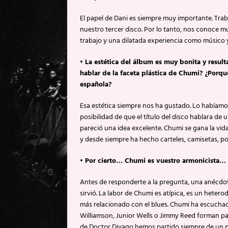
El papel de Dani es siempre muy importante. Tra
nuestro tercer disco. Por lo tanto, nos conoce m
trabajo y una dilatada experiencia como músico 
• La estética del álbum es muy bonita y resu
hablar de la faceta plástica de Chumi? ¿Porqué 
española?
Esa estética siempre nos ha gustado. Lo había
posibilidad de que el título del disco hablara de u
pareció una idea excelente. Chumi se gana la vida
y desde siempre ha hecho carteles, camisetas, p
• Por cierto… Chumi es vuestro armonicista… 
Antes de responderte a la pregunta, una anécdota
sirvió. La labor de Chumi es atípica, es un heter
más relacionado con el blues. Chumi ha escuch
Williamson, Junior Wells o Jimmy Reed forman par
de Doctor Divago hemos partido siempre de un pu