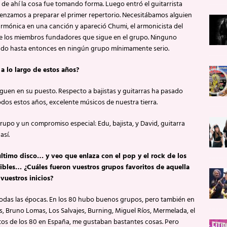
r de ahí la cosa fue tomando forma. Luego entró el guitarrista
nzamos a preparar el primer repertorio. Necesitábamos alguien
armónica en una canción y apareció Chumi, el armonicista del
de los miembros fundadores que sigue en el grupo. Ninguno
do hasta entonces en ningún grupo mínimamente serio.
a lo largo de estos años?
 siguen en su puesto. Respecto a bajistas y guitarras ha pasado
odos estos años, excelente músicos de nuestra tierra.
o y un compromiso especial: Edu, bajista, y David, guitarra
así.
último disco… y veo que enlaza con el pop y el rock de los
ibles… ¿Cuáles fueron vuestros grupos favoritos de aquella
vuestros inicios?
 todas las épocas. En los 80 hubo buenos grupos, pero también en
s, Bruno Lomas, Los Salvajes, Burning, Miguel Ríos, Mermelada, el
os de los 80 en España, me gustaban bastantes cosas. Pero