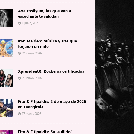
Ave Exsilyum, los que van a
escucharte te saludan
1 junio, 2026
Iron Maiden: Música y arte que
forjaron un mito
24 mayo, 2026
XpresidentX: Rockeros certificados
20 mayo, 2026
Fito & Fitipaldis: 2 de mayo de 2026
en Fuengirola
17 mayo, 2026
Fito & Fitipaldis: Su ‘aullido’