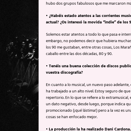
hubo dos grupos fabulosos que me marcaron más
• ¿Habéis estado atentos a las corrientes mus
actual? ¿Os interesó la movida “indie” de los 9
Solemos estar atentos a todo lo que pasa e intent
embargo, no podemos decir que hubiera muchas c
los 90 me gustaban, entre otras cosas, Los Marañ
caballo entre las dos décadas, 80 y 90.
• Tenéis una buena colección de discos publ
vuestra discografía?
En cuanto a lo musical, un nuevo paso adelante,
ha trabajado a un alto nivel. Estoy seguro de qu
repertorio. En lo que se refiere a lo extramusica
un dato negativo, desde luego, porque indica qu
promocionado (¡qué lástima!) pero a la vez es u
cosas se han enfocado mejor.
• La producción la ha realizado Dani Cardona