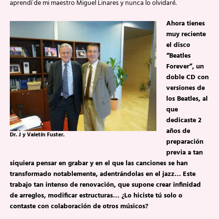
aprendí de mi maestro Miguel Linares y nunca lo olvidaré.
Ahora tienes
muy reciente
el disco
“Beatles
Forever”, un
doble CD con
versiones de
los Beatles, al
que
dedicaste 2
años de
Dr. J y Valetín Fuster.
preparación
previa a tan
siquiera pensar en grabar y en el que las canciones se han
transformado notablemente, adentrándolas en el jazz… Este
trabajo tan intenso de renovación, que supone crear infinidad
de arreglos, modificar estructuras… ¿Lo hiciste tú solo o
contaste con colaboración de otros músicos?