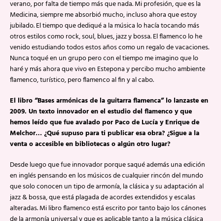
verano, por falta de tiempo más que nada. Mi profesión, que es la
Medicina, siempre me absorbió mucho, incluso ahora que estoy
jubilado. El tiempo que dediqué a la música lo hacía tocando más
otros estilos como rock, soul, blues, jazz y bossa. El flamenco lo he
venido estudiando todos estos años como un regalo de vacaciones.
Nunca toqué en un grupo pero con el tiempo me imagino que lo
haré y más ahora que vivo en Estepona y percibo mucho ambiente
flamenco, turístico, pero flamenco al fin y al cabo.
El libro “Bases armónicas de la guitarra flamenca” lo lanzaste en
2009. Un texto innovador en el estudio del flamenco y que
hemos leído que fue avalado por Paco de Lucía y Enrique de
Melchor… ¿Qué supuso para ti publicar esa obra? ¿Sigue a la
venta o accesible en bibliotecas o algún otro lugar?
Desde luego que fue innovador porque saqué además una edición
en inglés pensando en los músicos de cualquier rincón del mundo
que solo conocen un tipo de armonía, la clásica y su adaptación al
jazz & bossa, que está plagada de acordes extendidos y escalas
alteradas. Mi libro flamenco está escrito por tanto bajo los cánones
de la armonía universal y que es aplicable tanto a la música clásica