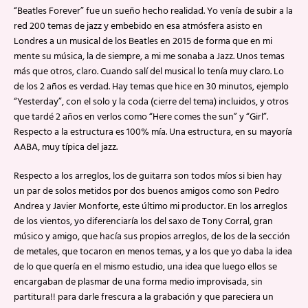
“Beatles Forever” fue un sueño hecho realidad. Yo venía de subir a la
red 200 temas de jazz y embebido en esa atmósfera asisto en
Londres a un musical de los Beatles en 2015 de forma que en mi
mente su música, la de siempre, a mi me sonaba a Jazz. Unos temas
más que otros, claro. Cuando salí del musical lo tenía muy claro. Lo
de los 2 años es verdad. Hay temas que hice en 30 minutos, ejemplo
“Yesterday”, con el solo y la coda (cierre del tema) incluidos, y otros
que tardé 2 años en verlos como “Here comes the sun” y “Girl”.
Respecto a la estructura es 100% mía. Una estructura, en su mayoría
AABA, muy típica del jazz.
Respecto a los arreglos, los de guitarra son todos míos si bien hay
un par de solos metidos por dos buenos amigos como son Pedro
Andrea y Javier Monforte, este último mi productor. En los arreglos
de los vientos, yo diferenciaría los del saxo de Tony Corral, gran
músico y amigo, que hacía sus propios arreglos, de los de la sección
de metales, que tocaron en menos temas, y a los que yo daba la idea
de lo que quería en el mismo estudio, una idea que luego ellos se
encargaban de plasmar de una forma medio improvisada, sin
partitura!! para darle frescura a la grabación y que pareciera un