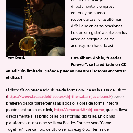
De ello se encargó
directamente la empresa
editora y no puedo
responderte si le resultó más
difícil que en otras ocasiones.
Lo que si registré aparte son los
arreglos porque ellos me
aconsejaron hacerlo así.
Tony Corral.
Este álbum doble, “Beatles
Forever”, se ha editado en CD
en edición limitada. ¿Dónde pueden nuestros lectores encontrar
el disco?
El disco físico puede adquirirse de forma on-line en la Casa del Disco
(
https://www.lacasadeldisco.es/drj-the-saban-jazz-band/
) pero si
prefieren descargarse temas aislados o la obra de forma íntegra
pueden entrar en este link,
http://smarturl.it/drj-come
, que les lleva
directamente a las principales plataformas digitales. En dichas
plataformas el disco no se llama Beatles Forever sino “Come
Together”. Ese cambio de título se nos exigió por temas de