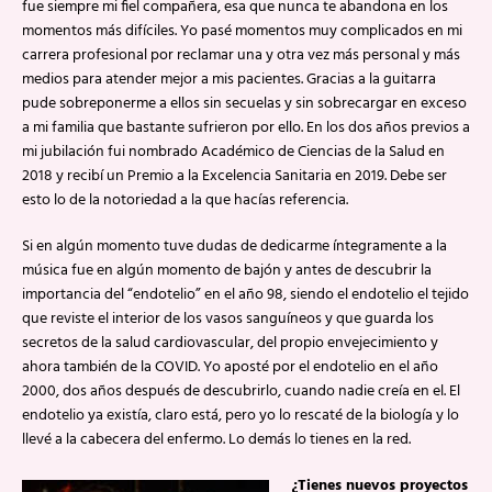
fue siempre mi fiel compañera, esa que nunca te abandona en los
momentos más difíciles. Yo pasé momentos muy complicados en mi
carrera profesional por reclamar una y otra vez más personal y más
medios para atender mejor a mis pacientes. Gracias a la guitarra
pude sobreponerme a ellos sin secuelas y sin sobrecargar en exceso
a mi familia que bastante sufrieron por ello. En los dos años previos a
mi jubilación fui nombrado Académico de Ciencias de la Salud en
2018 y recibí un Premio a la Excelencia Sanitaria en 2019. Debe ser
esto lo de la notoriedad a la que hacías referencia.
Si en algún momento tuve dudas de dedicarme íntegramente a la
música fue en algún momento de bajón y antes de descubrir la
importancia del “endotelio” en el año 98, siendo el endotelio el tejido
que reviste el interior de los vasos sanguíneos y que guarda los
secretos de la salud cardiovascular, del propio envejecimiento y
ahora también de la COVID. Yo aposté por el endotelio en el año
2000, dos años después de descubrirlo, cuando nadie creía en el. El
endotelio ya existía, claro está, pero yo lo rescaté de la biología y lo
llevé a la cabecera del enfermo. Lo demás lo tienes en la red.
¿Tienes nuevos proyectos