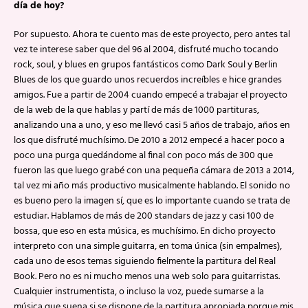
día de hoy?
Por supuesto. Ahora te cuento mas de este proyecto, pero antes tal
vez te interese saber que del 96 al 2004, disfruté mucho tocando
rock, soul, y blues en grupos fantásticos como Dark Soul y Berlin
Blues de los que guardo unos recuerdos increíbles e hice grandes
amigos. Fue a partir de 2004 cuando empecé a trabajar el proyecto
de la web de la que hablas y partí de más de 1000 partituras,
analizando una a uno, y eso me llevó casi 5 años de trabajo, años en
los que disfruté muchísimo. De 2010 a 2012 empecé a hacer poco a
poco una purga quedándome al final con poco más de 300 que
fueron las que luego grabé con una pequeña cámara de 2013 a 2014,
tal vez mi año más productivo musicalmente hablando. El sonido no
es bueno pero la imagen sí, que es lo importante cuando se trata de
estudiar. Hablamos de más de 200 standars de jazz y casi 100 de
bossa, que eso en esta música, es muchísimo. En dicho proyecto
interpreto con una simple guitarra, en toma única (sin empalmes),
cada uno de esos temas siguiendo fielmente la partitura del Real
Book. Pero no es ni mucho menos una web solo para guitarristas.
Cualquier instrumentista, o incluso la voz, puede sumarse a la
música que suena si se dispone de la partitura apropiada porque mis