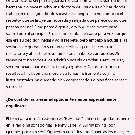
Otra anécdota simpática guarda relación con la participación de mi
hermana. No hace mucho una doctora de una de las cínicas donde
trabajo, me dijo “¿de dónde sacaste esa negra –dicho con todo el
respeto- que se la oye tan sobrada y relajada que parece como que
pasaba por ahí?”. Me pareció genial, era lo que realmente pasó,
sobre todo al principio. El disco no estaba pensado para voz porque
esa era su decisión inicial y yo la respeté, pero empezó a acudir a las
sesiones de grabación y en una de ellas alguien le acercó un
micrófono y ahí está el resultado. Podía haberse cantado los 25
temas pero no todos ellos admitían voz sin cambiar la estructura y
sin renunciar a parte del material ya grabado. De todas formas el
resultado final, con una mezcla de temas instrumentales y no
instrumentales, ha quedado bien compensado. Lo planificas adrede
y no sale.
¿De cual de las piezas adaptadas te sientes especialmente
orgulloso?
El tema para mí más redondo es “Hey Jude”, ahí no tengo dudas pero
en la radio ha sonado más “Penny Lane” y “All my loving” por
ejemplo, por algo será. Siguiendo con “Hey Jude”, cierras los ojos y te