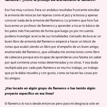
flamenca… ¿Cómo se produjo ese acercamiento al flamenco?
Eso fue muy curioso. Para un andaluz resultaba frustrante estudiar
la armonía de músicas tan lejanas como el jazz y la bossa y apenas
conocer nada de la armonía del flamenco. Lo primero que hice fue
buscarme un profesor de flamenco y aprender a tocar lo básico de
los palos más frecuentes de forma que luego yo por mi cuenta
pudiera investigar acerca de sus tonalidades. Cansado de buscar un
buen libro de armonía del flamenco empecé a hacer un block de
notas que acabó siendo un libro por el empeño de un buen amigo,
enamorado del flamenco, que utilizaba mis anotaciones como libro
de cabecera porque era incapaz de aprenderse una falseta sin saber
por qué contenía unas notas determinadas y no otras. Y esa duda
multiplicada por cada palo flamenco es mucho trabajo, un trabajo
que yo le daba resuelto y con gusto, como se hacen las cosas por
los amigos.
¿Has tocado en algún grupo de flamenco o has tenido algún
proyecto específico en esa línea?
El flamenco lo toco desde entonces pero para mi desgracia solo en