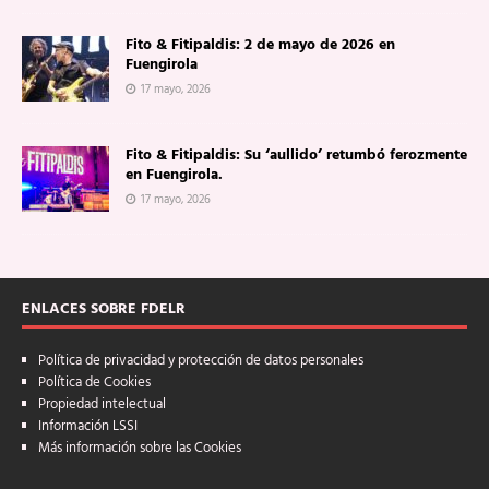
Fito & Fitipaldis: 2 de mayo de 2026 en
Fuengirola
17 mayo, 2026
Fito & Fitipaldis: Su ‘aullido’ retumbó ferozmente
en Fuengirola.
17 mayo, 2026
ENLACES SOBRE FDELR
Política de privacidad y protección de datos personales
Política de Cookies
Propiedad intelectual
Información LSSI
Más información sobre las Cookies