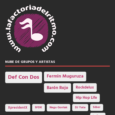
NUBE DE GRUPOS Y ARTISTAS
Fermin Muguruza
Def Con Dos
Barón Rojo
Rockdelux
Hip Hop Life
SFDK
Negu Gorriak
XpresidentX
DJ Yata
Sôber