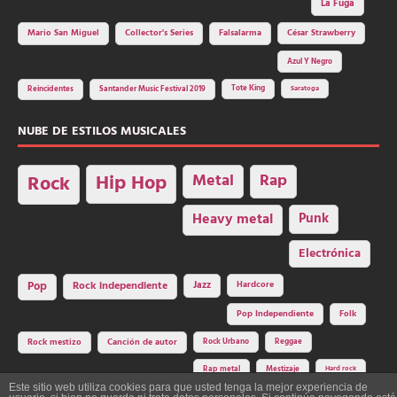
La Fuga
Mario San Miguel
Collector's Series
Falsalarma
César Strawberry
Azul Y Negro
Tote King
Reincidentes
Santander Music Festival 2019
Saratoga
NUBE DE ESTILOS MUSICALES
Hip Hop
Metal
Rap
Rock
Heavy metal
Punk
Electrónica
Rock independiente
Jazz
Hardcore
Pop
Pop Independiente
Folk
Rock Urbano
Reggae
Rock mestizo
Canción de autor
Rap metal
Mestizaje
Hard rock
Este sitio web utiliza cookies para que usted tenga la mejor experiencia de