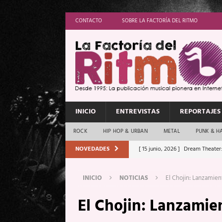
CONTACTO
SOBRE LA FACTORÍA DEL RITMO
INICIO
ENTREVISTAS
REPORTAJES
ROCK
HIP HOP & URBAN
METAL
PUNK & H
NOVEDADES
[ 15 junio, 2026 ]
Dream Theater:
Memory”
REPORTAJES
INICIO
NOTICIAS
El Chojin: Lanzamien
[ 11 junio, 2026 ]
Vamos Con Todo
El Chojin: Lanzamie
[ 1 junio, 2026 ]
Ave Exsilyum, l
[ 24 mayo, 2026 ]
Iron Maiden: 