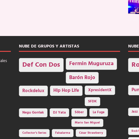
NUBE DE GRUPOS Y ARTISTAS
NUBE
nales
Fermin Muguruza
Def Con Dos
Ro
Barón Rojo
Pu
Rockdelux
Hip Hop Life
XpresidentX
SFDK
Jazz
Negu Gorriak
DJ Yata
Sôber
La Fuga
Mario San Miguel
Rock 
Collector's Series
Falsalarma
César Strawberry