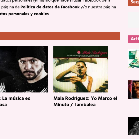
 datos personales (el mismo que hace al usar Facebook de la
Seg
a página de
Politica de datos de Facebook
y/o nuestra página
atos personales y cookies
.
Art
: La música es
Mala Rodriguez: Yo Marco el
osa
Minuto / Tambalea