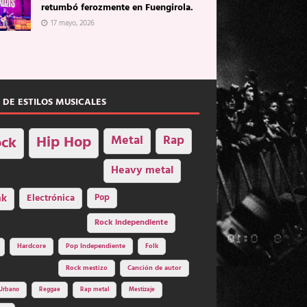
retumbó ferozmente en Fuengirola.
17 mayo, 2026
 DE ESTILOS MUSICALES
Hip Hop
Metal
Rap
ck
Heavy metal
nk
Electrónica
Pop
Rock independiente
Hardcore
Pop Independiente
Folk
Rock mestizo
Canción de autor
Urbano
Reggae
Rap metal
Mestizaje