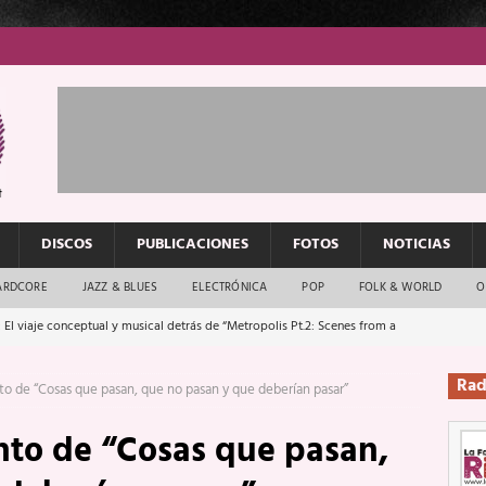
DISCOS
PUBLICACIONES
FOTOS
NOTICIAS
ARDCORE
JAZZ & BLUES
ELECTRÓNICA
POP
FOLK & WORLD
O
 El viaje conceptual y musical detrás de “Metropolis Pt.2: Scenes from a
Rad
to de “Cosas que pasan, que no pasan y que deberían pasar”
: El rock urbano sigue en buenas manos
ENTREVISTAS
nto de “Cosas que pasan,
os que van a escucharte te saludan
ENTREVISTAS
Música y arte que forjaron un mito
REPORTAJES