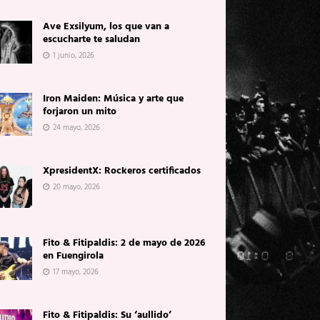
Ave Exsilyum, los que van a
escucharte te saludan
1 junio, 2026
Iron Maiden: Música y arte que
forjaron un mito
24 mayo, 2026
XpresidentX: Rockeros certificados
20 mayo, 2026
Fito & Fitipaldis: 2 de mayo de 2026
en Fuengirola
17 mayo, 2026
Fito & Fitipaldis: Su ‘aullido’