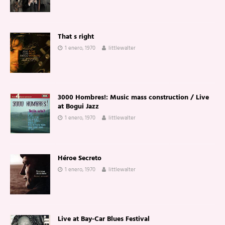
That s right
1 enero, 1970
littlewalter
3000 Hombres!: Music mass construction / Live
at Bogui Jazz
1 enero, 1970
littlewalter
Héroe Secreto
1 enero, 1970
littlewalter
Live at Bay-Car Blues Festival