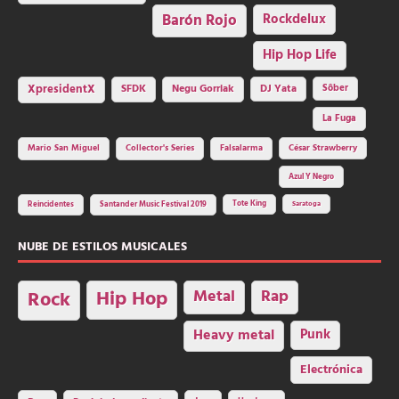
Barón Rojo
Rockdelux
Hip Hop Life
SFDK
Negu Gorriak
XpresidentX
DJ Yata
Sôber
La Fuga
Mario San Miguel
Collector's Series
Falsalarma
César Strawberry
Azul Y Negro
Tote King
Reincidentes
Santander Music Festival 2019
Saratoga
NUBE DE ESTILOS MUSICALES
Hip Hop
Metal
Rap
Rock
Heavy metal
Punk
Electrónica