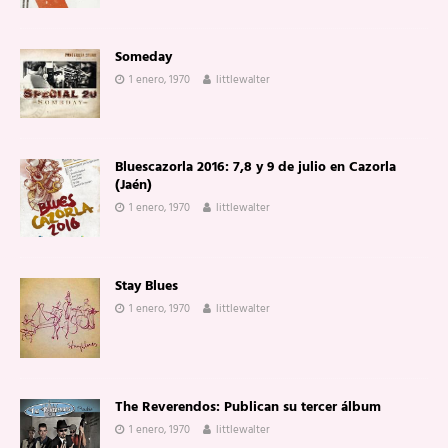
Someday
1 enero, 1970
littlewalter
Bluescazorla 2016: 7,8 y 9 de julio en Cazorla
(Jaén)
1 enero, 1970
littlewalter
Stay Blues
1 enero, 1970
littlewalter
The Reverendos: Publican su tercer álbum
1 enero, 1970
littlewalter