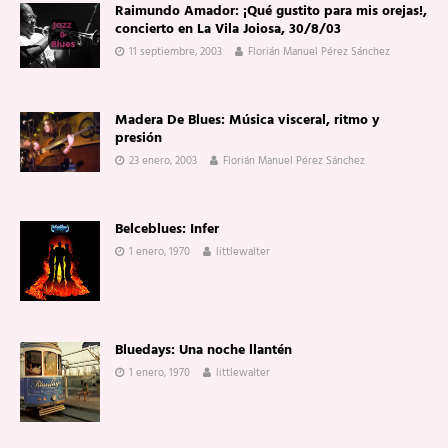
Raimundo Amador: ¡Qué gustito para mis orejas!,
concierto en La Vila Joiosa, 30/8/03
11 septiembre, 2003
Florián Manuel Pérez Sánchez
Madera De Blues: Música visceral, ritmo y
presión
23 enero, 2003
Florián Manuel Pérez Sánchez
Belceblues: Infer
1 enero, 1970
littlewalter
Bluedays: Una noche llantén
1 enero, 1970
littlewalter