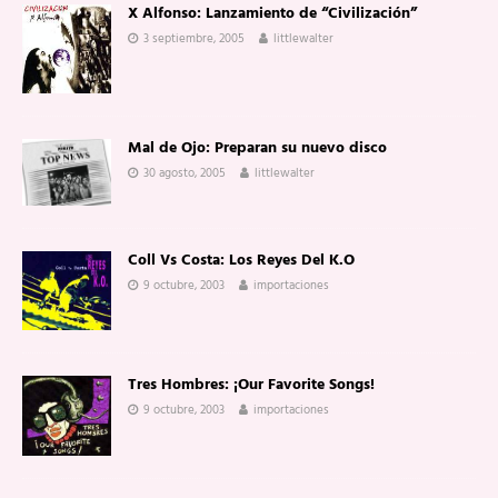
X Alfonso: Lanzamiento de “Civilización”
3 septiembre, 2005
littlewalter
Mal de Ojo: Preparan su nuevo disco
30 agosto, 2005
littlewalter
Coll Vs Costa: Los Reyes Del K.O
9 octubre, 2003
importaciones
Tres Hombres: ¡Our Favorite Songs!
9 octubre, 2003
importaciones