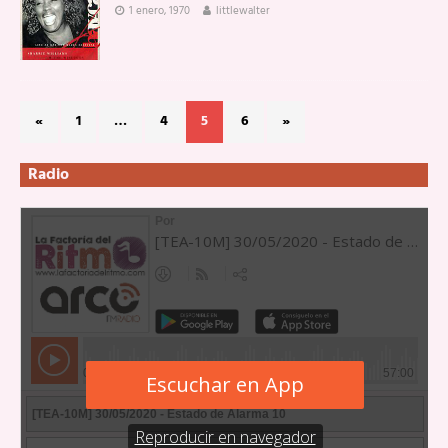
1 enero, 1970
littlewalter
«
1
…
4
5
6
»
Radio