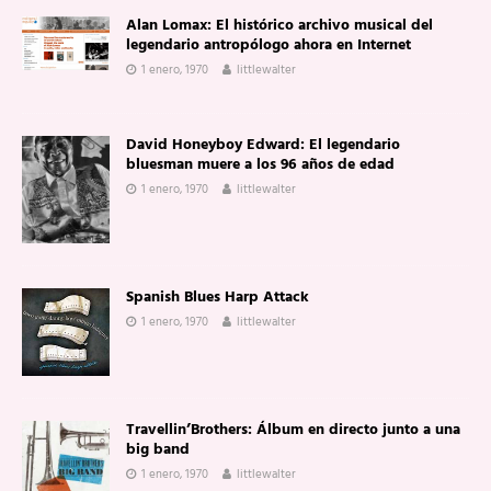
Alan Lomax: El histórico archivo musical del
legendario antropólogo ahora en Internet
1 enero, 1970
littlewalter
David Honeyboy Edward: El legendario
bluesman muere a los 96 años de edad
1 enero, 1970
littlewalter
Spanish Blues Harp Attack
1 enero, 1970
littlewalter
Travellin’Brothers: Álbum en directo junto a una
big band
1 enero, 1970
littlewalter