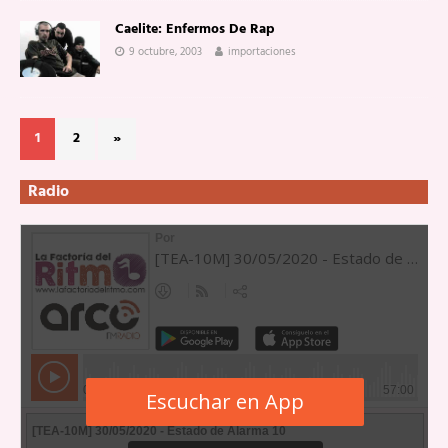
Caelite: Enfermos De Rap
9 octubre, 2003
importaciones
1
2
»
Radio