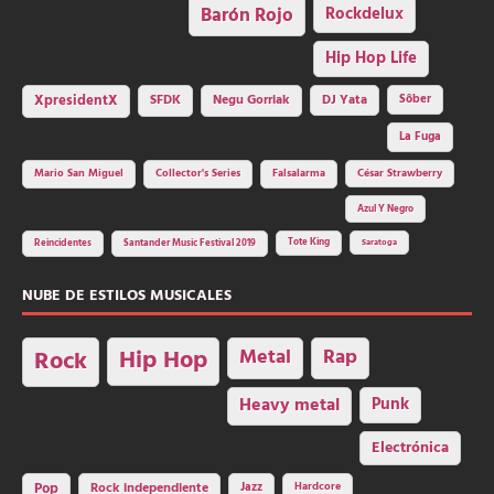
Barón Rojo
Rockdelux
Hip Hop Life
SFDK
Negu Gorriak
XpresidentX
DJ Yata
Sôber
La Fuga
Mario San Miguel
Collector's Series
Falsalarma
César Strawberry
Azul Y Negro
Tote King
Reincidentes
Santander Music Festival 2019
Saratoga
NUBE DE ESTILOS MUSICALES
Hip Hop
Metal
Rap
Rock
Heavy metal
Punk
Electrónica
Rock independiente
Jazz
Hardcore
Pop