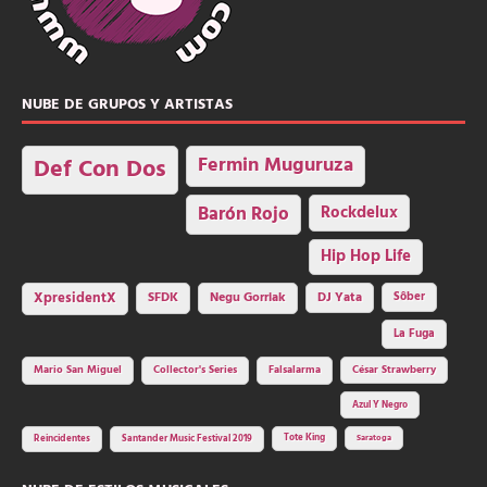
NUBE DE GRUPOS Y ARTISTAS
Fermin Muguruza
Def Con Dos
Barón Rojo
Rockdelux
Hip Hop Life
SFDK
Negu Gorriak
XpresidentX
DJ Yata
Sôber
La Fuga
Mario San Miguel
Collector's Series
Falsalarma
César Strawberry
Azul Y Negro
Tote King
Reincidentes
Santander Music Festival 2019
Saratoga