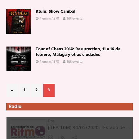
Ktulu: Show Caníbal
1 enero, 1970
littlewalter
Tour of Chaos 2014: Resurrection, 11 a 16 de
febrero, Málaga y otras ciudades
1 enero, 1970
littlewalter
«
1
2
3
Radio