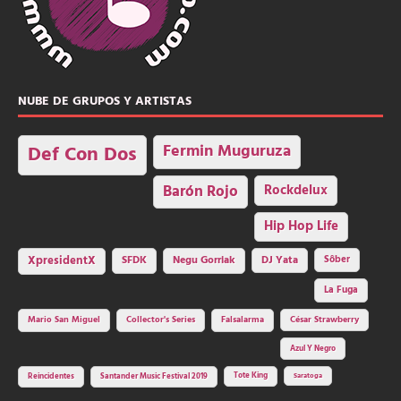
NUBE DE GRUPOS Y ARTISTAS
Fermin Muguruza
Def Con Dos
Barón Rojo
Rockdelux
Hip Hop Life
SFDK
Negu Gorriak
XpresidentX
DJ Yata
Sôber
La Fuga
Mario San Miguel
Collector's Series
Falsalarma
César Strawberry
Azul Y Negro
Tote King
Reincidentes
Santander Music Festival 2019
Saratoga