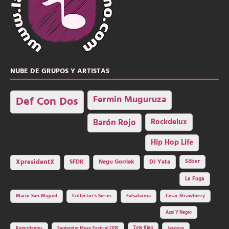
NUBE DE GRUPOS Y ARTISTAS
Fermin Muguruza
Def Con Dos
Barón Rojo
Rockdelux
Hip Hop Life
SFDK
Negu Gorriak
XpresidentX
DJ Yata
Sôber
La Fuga
Mario San Miguel
Collector's Series
Falsalarma
César Strawberry
Azul Y Negro
Tote King
Reincidentes
Santander Music Festival 2019
Saratoga